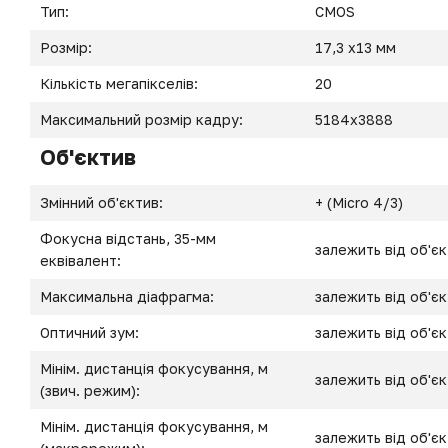
Тип:
CMOS
Розмір:
17,3 x13 мм
Кількість мегапікселів:
20
Максимальний розмір кадру:
5184x3888
Об'єктив
Змінний об'єктив:
+ (Micro 4/3)
Фокусна відстань, 35-мм
залежить від об'є
еквівалент:
Максимальна діафрагма:
залежить від об'є
Оптичний зум:
залежить від об'є
Мінім. дистанція фокусування, м
залежить від об'є
(звич. режим):
Мінім. дистанція фокусування, м
залежить від об'є