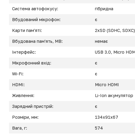
Система автофокусу:
гібридна
Вбудований мікрофон:
є
Карти пам'яті:
2xSD (SDHC, SDXC),
Вбудована пам'ять, MB:
немає
Інтерфейс:
USB 3.0, Micro HDM
Мікрофонний вхід:
є
Wi-Fi:
є
HDMI:
Місго HDMI
Живлення:
Li-Ion акумулятор
Зарядний пристрій:
є
Розміри, мм:
134x91x67
Вага, г:
574