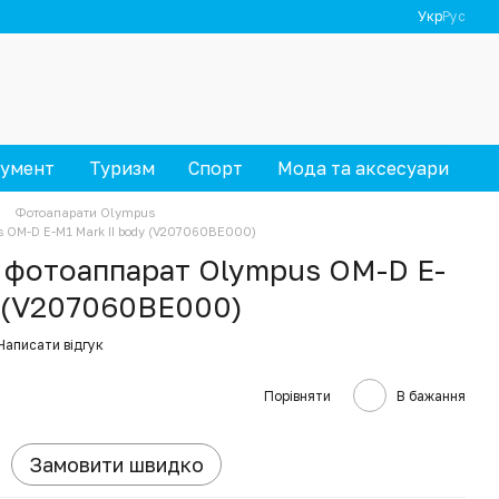
Укр
Рус
румент
Туризм
Спорт
Мода та аксесуари
Фотоапарати Olympus
 OM-D E-M1 Mark II body (V207060BE000)
 фотоаппарат Olympus OM-D E-
y (V207060BE000)
Написати відгук
Порівняти
В бажання
Замовити швидко