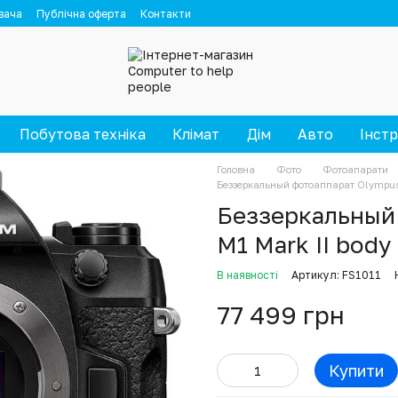
вача
Публічна оферта
Контакти
Побутова техніка
Клімат
Дім
Авто
Інст
Головна
Фото
Фотоапарати
Беззеркальный фотоаппарат Olympus
Беззеркальный
M1 Mark II bod
В наявності
Артикул: FS1011
77 499 грн
Купити