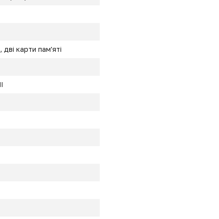
 дві карти пам'яті
I