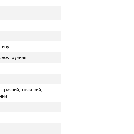
ктиву
овок, ручний
матричний, точковий,
ний