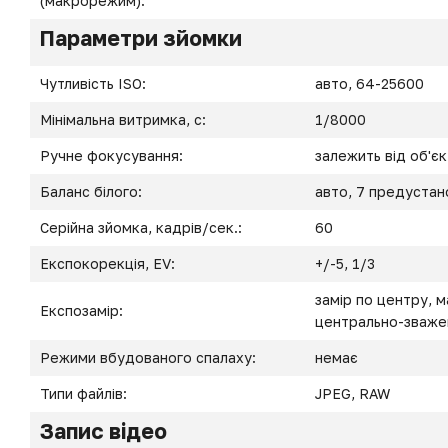
(макрорежим):
Параметри зйомки
Чутливість ISO:
авто, 64-25600
Мінімальна витримка, с:
1/8000
Ручне фокусування:
залежить від об'є
Баланс білого:
авто, 7 предустан
Серійна зйомка, кадрів/сек.:
60
Експокорекція, EV:
+/-5, 1/3
замір по центру, 
Експозамір:
центрально-зваже
Режими вбудованого спалаху:
немає
Типи файлів:
JPEG, RAW
Запис відео