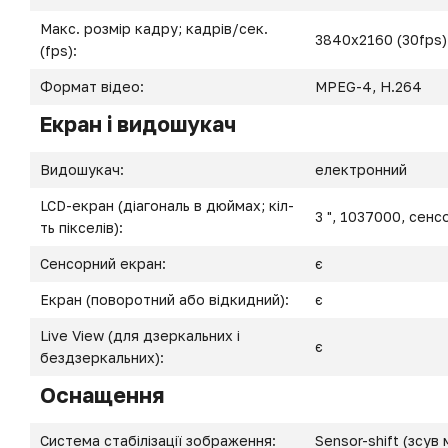
Макс. розмір кадру; кадрів/сек.
3840x2160 (30fps)
(fps):
Формат відео:
MPEG-4, H.264
Екран і видошукач
Видошукач:
електронний
LCD-екран (діагональ в дюймах; кіл-
3 ", 1037000, сенс
ть пікселів):
Сенсорний екран:
є
Екран (поворотний або відкидний):
є
Live View (для дзеркальних і
є
бездзеркальних):
Оснащення
Система стабілізації зображення:
Sensor-shift (зсув 