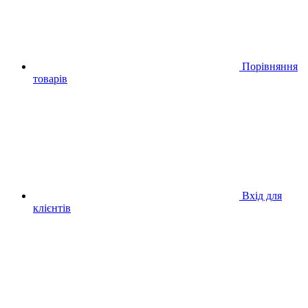
Порівняння
товарів
Вхід для
клієнтів