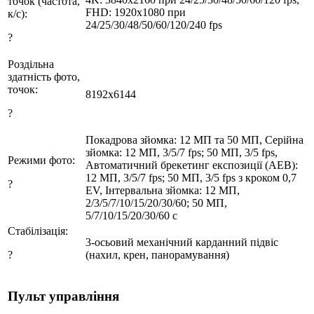
точок (частота,
FHD: 1920x1080 при
к/с):
24/25/30/48/50/60/120/240 fps
?
Роздільна
здатність фото,
точок:
8192x6144
?
Покадрова зйомка: 12 МП та 50 МП, Серійна
зйомка: 12 МП, 3/5/7 fps; 50 МП, 3/5 fps,
Режими фото:
Автоматичний брекетинг експозиції (AEB):
12 МП, 3/5/7 fps; 50 МП, 3/5 fps з кроком 0,7
?
EV, Інтервальна зйомка: 12 МП,
2/3/5/7/10/15/20/30/60; 50 МП,
5/7/10/15/20/30/60 с
Стабілізація:
3-осьовий механічний карданний підвіс
?
(нахил, крен, панорамування)
Пульт управління