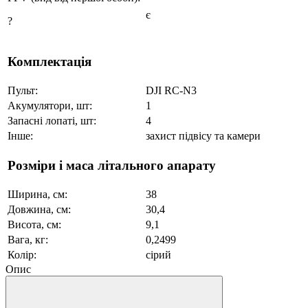
є
?
Комплектація
Пульт:
DJI RC-N3
Акумулятори, шт:
1
Запасні лопаті, шт:
4
Інше:
захист підвісу та камери
Розміри і маса літального апарату
Ширина, см:
38
Довжина, см:
30,4
Висота, см:
9,1
Вага, кг:
0,2499
Колір:
сірий
Опис