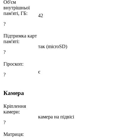
Об'єм
внутрішньої
пам'яті, ГБ:
42
?
Підтримка карт
пам'яті:
так (microSD)
?
Гіроскоп:
є
?
Камера
Кріплення
камери:
камера на підвісі
?
Матриця: