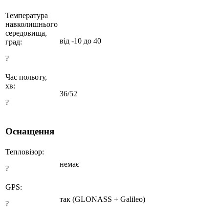
Температура
навколишнього
середовища,
від -10 до 40
град:
?
Час польоту,
хв:
36/52
?
Оснащення
Тепловізор:
немає
?
GPS:
так (GLONASS + Galileo)
?