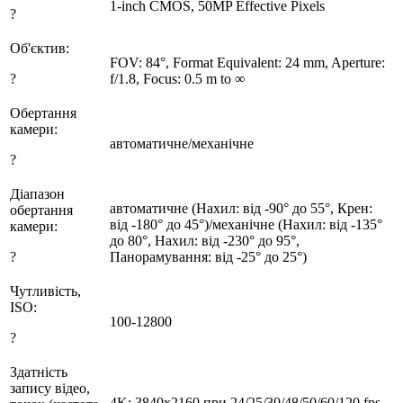
1-inch CMOS, 50MP Effective Pixels
?
Об'єктив:
FOV: 84°, Format Equivalent: 24 mm, Aperture:
?
f/1.8, Focus: 0.5 m to ∞
Обертання
камери:
автоматичне/механічне
?
Діапазон
автоматичне (Нахил: від -90° до 55°, Крен:
обертання
від -180° до 45°)/механічне (Нахил: від -135°
камери:
до 80°, Нахил: від -230° до 95°,
?
Панорамування: від -25° до 25°)
Чутливість,
ISO:
100-12800
?
Здатність
запису відео,
4K: 3840x2160 при 24/25/30/48/50/60/120 fps,