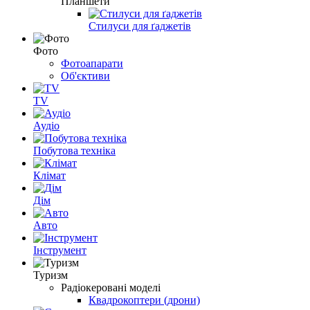
Планшети
Стилуси для ґаджетів
Фото
Фотоапарати
Об'єктиви
TV
Аудіо
Побутова техніка
Клімат
Дім
Авто
Інструмент
Туризм
Радіокеровані моделі
Квадрокоптери (дрони)