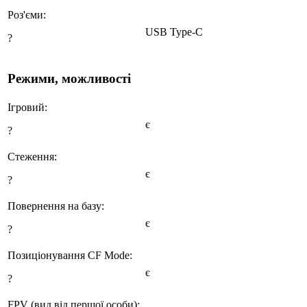
Роз'єми:
USB Type-C
?
Режими, можливості
Ігровий:
є
?
Стеження:
є
?
Повернення на базу:
є
?
Позиціонування CF Mode:
є
?
FPV (вид від першої особи):