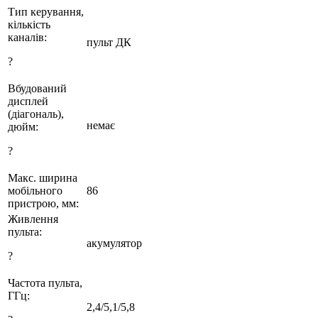
Тип керування,
кількість
каналів:
пульт ДК
?
Вбудований
дисплей
(діагональ),
немає
дюйм:
?
Макс. ширина
мобільного
86
пристрою, мм:
Живлення
пульта:
акумулятор
?
Частота пульта,
ГГц:
2,4/5,1/5,8