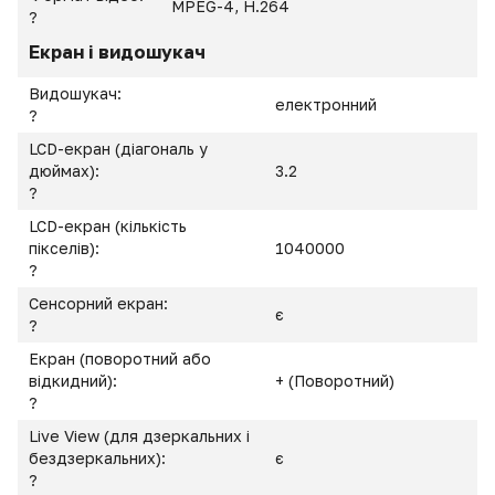
MPEG-4, H.264
?
Екран і видошукач
Видошукач:
електронний
?
LCD-екран (діагональ у
дюймах):
3.2
?
LCD-екран (кількість
пікселів):
1040000
?
Сенсорний екран:
є
?
Екран (поворотний або
відкидний):
+ (Поворотний)
?
Live View (для дзеркальних і
бездзеркальних):
є
?