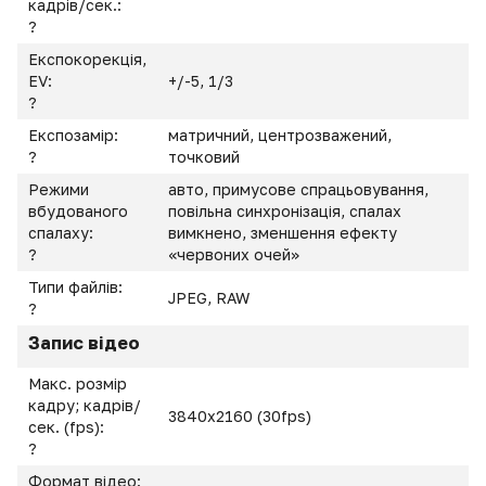
кадрів/сек.:
?
Експокорекція,
EV:
+/-5, 1/3
?
Експозамір:
матричний, центрозважений,
?
точковий
Режими
авто, примусове спрацьовування,
вбудованого
повільна синхронізація, спалах
спалаху:
вимкнено, зменшення ефекту
?
«червоних очей»
Типи файлів:
JPEG, RAW
?
Запис відео
Макс. розмір
кадру; кадрів/
3840x2160 (30fps)
сек. (fps):
?
Формат відео: