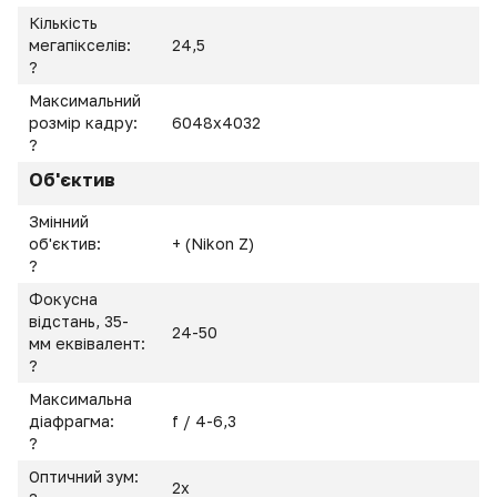
Кількість
мегапікселів:
24,5
?
Максимальний
розмір кадру:
6048x4032
?
Об'єктив
Змінний
об'єктив:
+ (Nikon Z)
?
Фокусна
відстань, 35-
24-50
мм еквівалент:
?
Максимальна
діафрагма:
f / 4-6,3
?
Оптичний зум:
2x