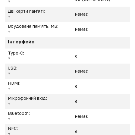
?
Дві карти пам'яті:
немає
?
Вбудована пам'ять, MB:
немає
?
Інтерфейс
Type-C:
є
?
USB:
немає
?
HDMI:
є
?
Мікрофонний вхід:
є
?
Bluetooth:
немає
?
NFC:
є
?