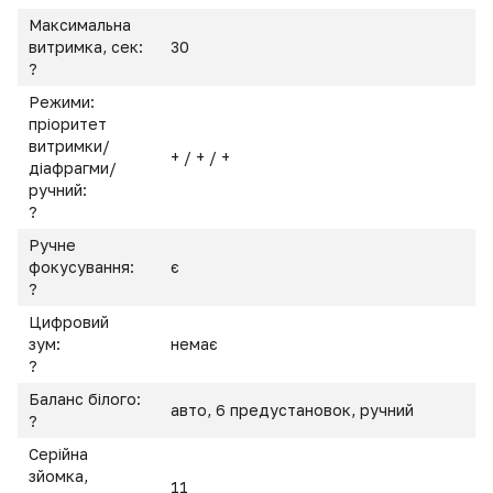
Максимальна
витримка, сек:
30
?
Режими:
пріоритет
витримки/
+ / + / +
діафрагми/
ручний:
?
Ручне
фокусування:
є
?
Цифровий
зум:
немає
?
Баланс білого:
авто, 6 предустановок, ручний
?
Серійна
зйомка,
11