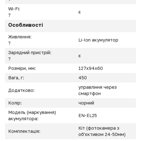
Wi-Fi:
є
?
Особливості
Живлення:
Li-Ion акумулятор
?
Зарядний пристрій:
є
?
Розміри, мм:
127x94x60
Вага, г:
450
управління через
Додатково:
смартфон
Колір:
чорний
Модель (маркування)
EN-EL25
акумулятора:
Кіт (фотокамера з
Комплектація:
об'єктивом 24-50мм)