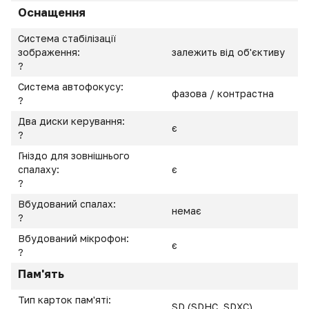
Оснащення
Система стабілізації
зображення:
залежить від об'єктиву
?
Система автофокусу:
фазова / контрастна
?
Два диски керування:
є
?
Гніздо для зовнішнього
спалаху:
є
?
Вбудований спалах:
немає
?
Вбудований мікрофон:
є
?
Пам'ять
Тип карток пам'яті:
SD (SDHC, SDXC)