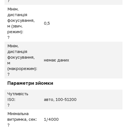
?
Мінім.
дистанція
фокусування,
0,5
м (звич.
режим):
?
Мінім.
дистанція
фокусування,
немає даних
м
(макрорежим):
?
Параметри зйомки
Чутливість
ISO:
авто, 100-51200
?
Мінімальна
витримка, сек:
1/4000
?