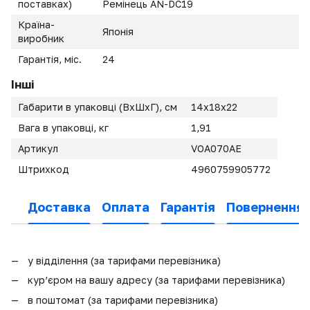
поставках)
Ремінець AN-DC19
Країна-
Японія
виробник
Гарантія, міс.
24
Інші
Габарити в упаковці (ВхШхГ), см
14x18x22
Вага в упаковці, кг
1,91
Артикул
VOA070AE
Штрихкод
4960759905772
Доставка
Оплата
Гарантія
Повернення
у відділення (за тарифами перевізника)
кур’єром на вашу адресу (за тарифами перевізника)
в поштомат (за тарифами перевізника)