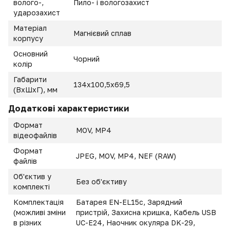
волого-,
Пило- і вологозахист
ударозахист
Матеріал
Магнієвий сплав
корпусу
Основний
Чорний
колір
Габарити
134х100,5х69,5
(ВхШхГ), мм
Додаткові характеристики
Формат
MOV, MP4
відеофайлів
Формат
JPEG, MOV, MP4, NEF (RAW)
файлів
Об'єктив у
Без об'єктиву
комплекті
Комплектація
Батарея EN-EL15c, Зарядний
(можливі зміни
пристрій, Захисна кришка, Кабель USB
в різних
UC-E24, Наочник окуляра DK-29,