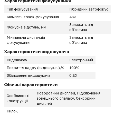
Характеристики фокусування
Тип фокусування
Гібридний автофокус
Кількість точок фокусування
493
Залежить від
Фокусна відстань, мм
об'єктива
Мінімальна дистанція
Залежить від
фокусування
об'єктива
Характеристики видошукача
Видошукач
Електронний
Покриття кадру (видошукач),%
100%
Збільшення видошукача
0,8X
Фізичні характеристики
Поворотний дисплей, Підключення
Особливості
зовнішнього спалаху, Сенсорний
конструкції
дисплей
Пило-,