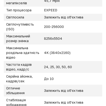
45,7 Mpix
мегапікселів
Тип процесора
EXPEED
Світлосила
Залежить від об'єктива
Світлочутливість
200-256000
(ISO)
Максимальний
8256x5504
розмір знімка
Максимальна
роздільна здатність
4K (3840x2160)
відео
Частота кадрів
24, 25, 30, 50, 60
відео, кадр/с
Серійна зйомка,
До 10
кадрів/сек
Оптичне
Залежить від об'єктива
збільшення
Стабілізація
Залежить від об'єктива
зображення