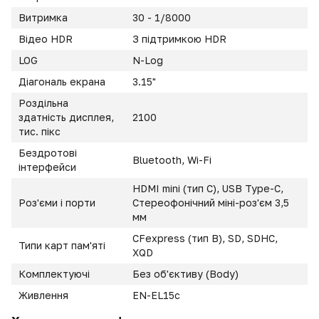
Витримка
30 - 1/8000
Відео HDR
З підтримкою HDR
LOG
N-Log
Діагональ екрана
3.15"
Роздільна
здатність дисплея,
2100
тис. пікс
Бездротові
Bluetooth
, Wi-Fi
інтерфейси
HDMI mini (тип С), USB Type-C,
Роз'єми і порти
Стереофонічний міні-роз'єм 3,5
мм
CFexpress (тип B), SD, SDHC,
Типи карт пам'яті
XQD
Комплектуючі
Без об'єктиву (Body)
Живлення
EN-EL15c