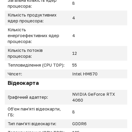
Загальна кількість ядер
8
процесора:
Кількість продуктивних
4
ядер процесора:
Кількість
енергоефективних ядер
4
процесора:
Кількість потоків
12
процесора:
Тепловиділення (CPU TDP):
55
Чіпсет:
Intel HM670
Відеокарта
NVIDIA GeForce RTX
Графічний адаптер:
4060
Об'єм пам'яті відеокарти,
8
ГБ:
Тип пам'яті відеокарти:
GDDR6