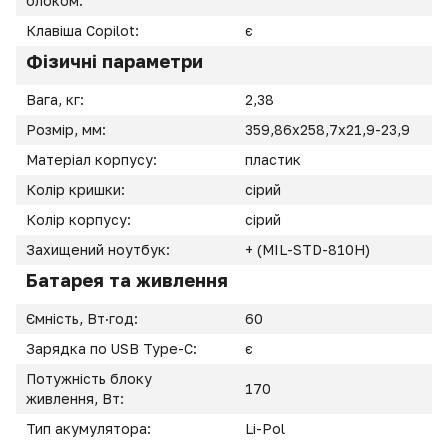
блоком:
Клавіша Copilot:
є
Фізичні параметри
Вага, кг:
2,38
Розмір, мм:
359,86x258,7x21,9-23,9
Матеріал корпусу:
пластик
Колір кришки:
сірий
Колір корпусу:
сірий
Захищений ноутбук:
+ (MIL-STD-810H)
Батарея та живлення
Ємність, Вт·год:
60
Зарядка по USB Type-C:
є
Потужність блоку
170
живлення, Вт:
Тип акумулятора:
Li-Pol