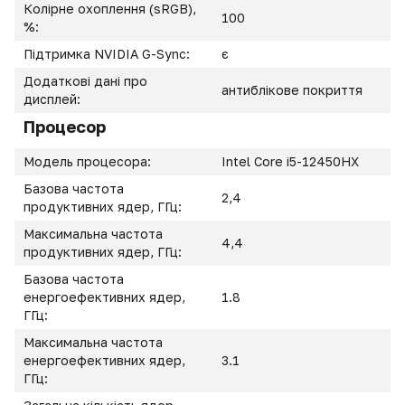
Колірне охоплення (sRGB),
100
%:
Підтримка NVIDIA G-Sync:
є
Додаткові дані про
антиблікове покриття
дисплей:
Процесор
Модель процесора:
Intel Core i5-12450HX
Базова частота
2,4
продуктивних ядер, ГГц:
Максимальна частота
4,4
продуктивних ядер, ГГц:
Базова частота
енергоефективних ядер,
1.8
ГГц:
Максимальна частота
енергоефективних ядер,
3.1
ГГц: