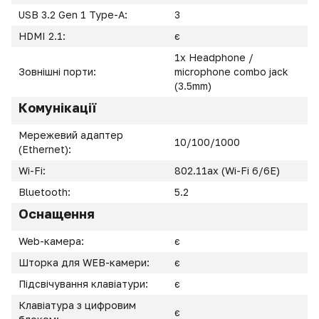
USB 3.2 Gen 1 Type-A:
3
HDMI 2.1:
є
1x Headphone /
Зовнішні порти:
microphone combo jack
(3.5mm)
Комунікації
Мережевий адаптер
10/100/1000
(Ethernet):
Wi-Fi:
802.11ax (Wi-Fi 6/6E)
Bluetooth:
5.2
Оснащення
Web-камера:
є
Шторка для WEB-камери:
є
Підсвічування клавіатури:
є
Клавіатура з цифровим
є