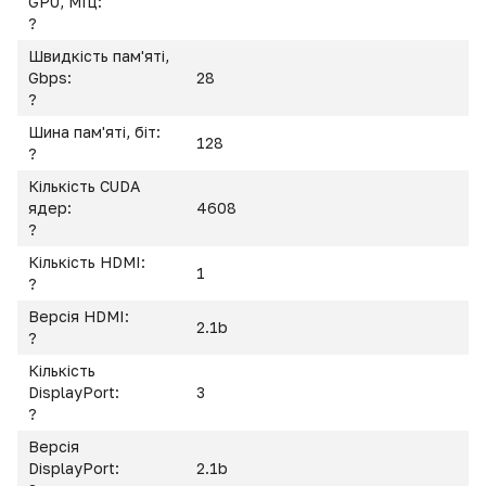
GPU, МГц:
?
Швидкість пам'яті,
Gbps:
28
?
Шина пам'яті, біт:
128
?
Кількість CUDA
ядер:
4608
?
Кількість HDMI:
1
?
Версія HDMI:
2.1b
?
Кількість
DisplayPort:
3
?
Версія
DisplayPort:
2.1b