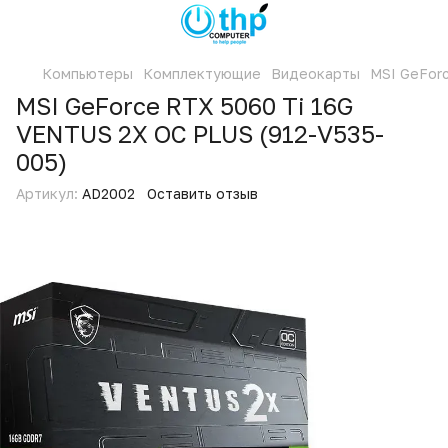
Компьютеры
Комплектующие
Видеокарты
MSI GeForc
MSI GeForce RTX 5060 Ti 16G
VENTUS 2X OC PLUS (912-V535-
005)
Артикул:
AD2002
Оставить отзыв