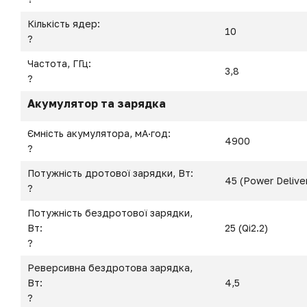
Кількість ядер:
10
?
Частота, ГГц:
3,8
?
Акумулятор та зарядка
Ємність акумулятора, мА·год:
4900
?
Потужність дротової зарядки, Вт:
45 (Power Deliver
?
Потужність бездротової зарядки,
Вт:
25 (Qi2.2)
?
Реверсивна бездротова зарядка,
Вт:
4,5
?