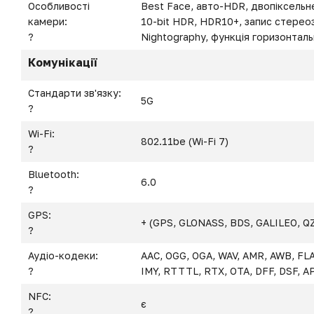
Особливості
Best Face, авто-HDR, двопіксель
камери:
10-bit HDR, HDR10+, запис стереоз
?
Nightography, функція горизонталь
Комунікації
Стандарти зв'язку:
5G
?
Wi-Fi:
802.11be (Wi-Fi 7)
?
Bluetooth:
6.0
?
GPS:
+ (GPS, GLONASS, BDS, GALILEO, Q
?
Аудіо-кодеки:
AAC, OGG, OGA, WAV, AMR, AWB, FLA
?
IMY, RTTTL, RTX, OTA, DFF, DSF, A
NFC:
є
?