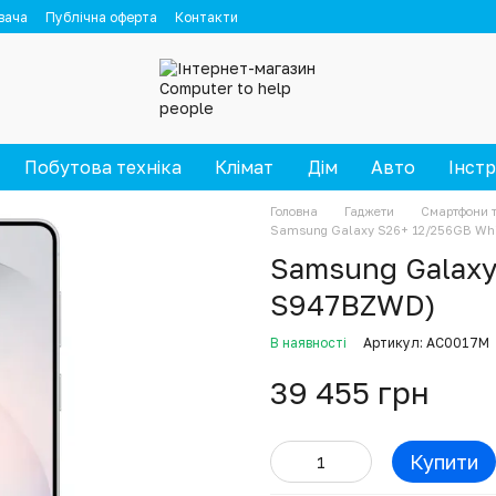
вача
Публічна оферта
Контакти
Побутова техніка
Клімат
Дім
Авто
Інст
Головна
Гаджети
Смартфони т
Samsung Galaxy S26+ 12/256GB Wh
Samsung Galaxy
S947BZWD)
В наявності
Артикул: AC0017M
39 455 грн
Купити