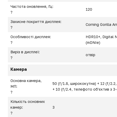
Частота оновлення, Гц:
120
?
Захисне покриття дисплея:
Corning Gorilla Ar
?
Особливості дисплея:
HDR10+, Digital 
?
(mDNIe)
Виріз в дисплеї:
отвір
?
Камера
Основна камера,
50 (f/1.8, ширококутна) + 12 (f/2.
МП:
+ 10 (f/2.4, телефото об'єктив з 
?
Кількість основних
камер:
3
?