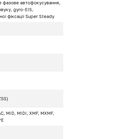
не фазове автофокусування,
вуку, gyro-EIS,
ної фіксації Super Steady
ZSS)
C, MID, MIDI, XMF, MXMF,
PE