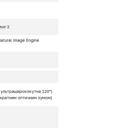
mor 2
Natural Image Engine
2, ультраширококутна 120°)
3-кратним оптичним зумом)