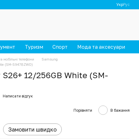
Укр
Рус
румент
Туризм
Спорт
Мода та аксесуари
а мобільні телефони
Samsung
ite (SM-S947BZWD)
 S26+ 12/256GB White (SM-
Написати відгук
Порівняти
В бажання
Замовити швидко