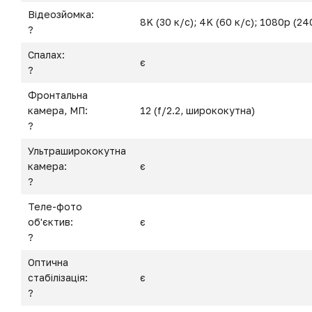
Відеозйомка:
8K (30 к/с); 4K (60 к/с); 1080p (24
?
Спалах:
є
?
Фронтальна
камера, МП:
12 (f/2.2, ширококутна)
?
Ультраширококутна
камера:
є
?
Теле-фото
об'єктив:
є
?
Оптична
стабілізація:
є
?