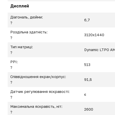
Дисплей
Діагональ, дюйми:
6,7
?
Роздільна здатність:
3120x1440
?
Тип матриці:
Dynamic LTPO A
?
PPI:
513
?
Співвідношення екран/корпус:
91,8
?
Датчик регулювання яскравості:
є
?
Максимальна яскравість, ніт:
2600
?