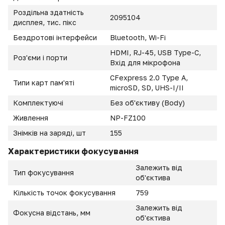
Роздільна здатність
2095104
дисплея, тис. пікс
Бездротові інтерфейси
Bluetooth, Wi-Fi
HDMI, RJ-45, USB Type-C,
Роз'єми і порти
Вхід для мікрофона
CFexpress 2.0 Type A,
Типи карт пам'яті
microSD, SD, UHS-I/II
Комплектуючі
Без об'єктиву (Body)
Живлення
NP-FZ100
Знімків на заряді, шт
155
Характеристики фокусування
Залежить від
Тип фокусування
об'єктива
Кількість точок фокусування
759
Залежить від
Фокусна відстань, мм
об'єктива