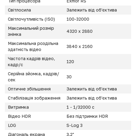
Тип процесора
Exmor RS
Світлосила
Залежить від об'єктива
Світлочутливість (ISO)
100-32000
Максимальний розмір
4320 x 2880
знімка
Максимальна роздільна
3840 x 2160
здатність відео
Частота кадрів відео,
120
кадр/с
Серійна зйомка, кадрів/
30
сек
Оптичне збільшення
Залежить від об'єктива
Стабілізація зображення
Залежить від об'єктива
Витримка
1 - 1/32000 c
Відео HDR
Без підтримки HDR
LOG
S-Log 3
Діагональ екрана
3.2"