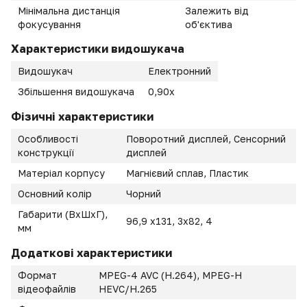
Мінімальна дистанція
Залежить від
фокусування
об'єктива
Характеристики видошукача
Видошукач
Електронний
Збільшення видошукача
0,90x
Фізичні характеристики
Особливості
Поворотний дисплей, Сенсорний
конструкції
дисплей
Матеріал корпусу
Магнієвий сплав, Пластик
Основний колір
Чорний
Габарити (ВхШхГ),
96,9 х131, 3х82, 4
мм
Додаткові характеристики
Формат
MPEG-4 AVC (H.264), MPEG-H
відеофайлів
HEVC/H.265