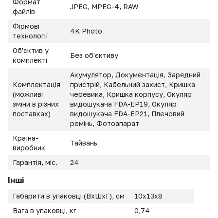
Формат
JPEG, MPEG-4, RAW
файлів
Фірмові
4K Photo
технології
Об'єктив у
Без об'єктиву
комплекті
Акумулятор, Документація, Зарядний
Комплектація
пристрій, Кабельний захист, Кришка
(можливі
черевика, Кришка корпусу, Окуляр
зміни в різних
видошукача FDA-EP19, Окуляр
поставках)
видошукача FDA-EP21, Плечовий
ремінь, Фотоапарат
Країна-
Тайвань
виробник
Гарантія, міс.
24
Інші
Габарити в упаковці (ВхШхГ), см
10x13x8
Вага в упаковці, кг
0,74