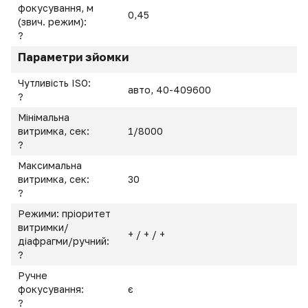
фокусування, м
0,45
(звич. режим):
?
Параметри зйомки
Чутливість ISO:
авто, 40-409600
?
Мінімальна
витримка, сек:
1/8000
?
Максимальна
витримка, сек:
30
?
Режими: пріоритет
витримки/
+ / + / +
діафрагми/ручний:
?
Ручне
фокусування:
є
?