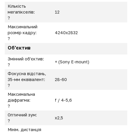
Кількість
мегапікселів:
12
?
Максимальний
розмір кадру:
4240x2832
?
Об'єктив
Змінний об'єктив:
+ (Sony E-mount)
?
Фокусна відстань,
35-мм еквівалент:
28-60
?
Максимальна
діафрагма:
f / 4-5,6
?
Оптичний зум:
х2,5
?
Мінім. дистанція