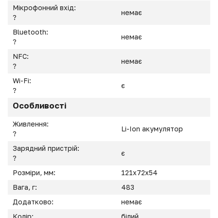
Мікрофонний вхід:
немає
?
Bluetooth:
немає
?
NFC:
немає
?
Wi-Fi:
є
?
Особливості
Живлення:
Li-Ion акумулятор
?
Зарядний пристрій:
є
?
Розміри, мм:
121x72x54
Вага, г:
483
Додатково:
немає
Колір:
білий