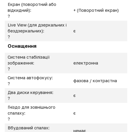
Екран (поворотний або
відкидний):
+ (Поворотний екран)
?
Live View (для дзеркальних і
бездзеркальних):
є
?
Оснащення
Система стабілізації
зображення:
електронна
?
Система автофокусу:
фазова / контрастна
?
Два диски керування:
є
?
Гніздо для зовнішнього
спалаху:
є
?
Вбудований спалах:
немає