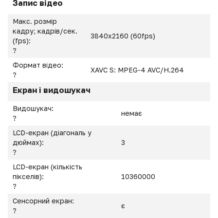
Запис відео
Макс. розмір
кадру; кадрів/сек.
3840x2160 (60fps)
(fps):
?
Формат відео:
XAVC S: MPEG-4 AVC/H.264
?
Екран і видошукач
Видошукач:
немає
?
LCD-екран (діагональ у
дюймах):
3
?
LCD-екран (кількість
пікселів):
10360000
?
Сенсорний екран:
є
?