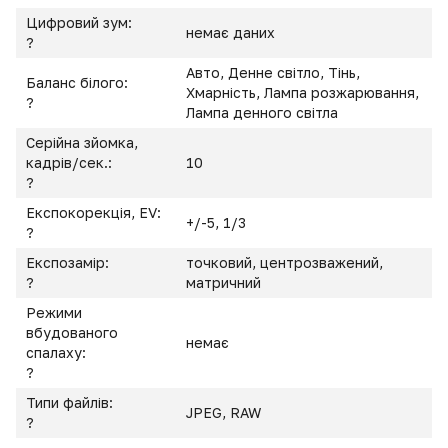
Цифровий зум:
немає даних
?
Авто, Денне світло, Тінь,
Баланс білого:
Хмарність, Лампа розжарювання,
?
Лампа денного світла
Серійна зйомка,
кадрів/сек.:
10
?
Експокорекція, EV:
+/-5, 1/3
?
Експозамір:
точковий, центрозважений,
?
матричний
Режими
вбудованого
немає
спалаху:
?
Типи файлів:
JPEG, RAW
?