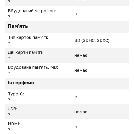
?
Вбудований мікрофон:
є
?
Пам'ять
Тип карток пам'яті:
SD (SDHC, SDXC)
?
Дві карти пам'яті:
немає
?
Вбудована пам'ять, MB:
немає
?
Інтерфейс
Type-C:
є
?
USB:
немає
?
HDMI:
є
?