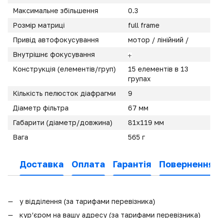
Максимальне збільшення
0.3
Розмір матриці
full frame
Привід автофокусування
мотор / лінійний /
Внутрішнє фокусування
Конструкція (елементів/груп)
15 елементів в 13
групах
Кількість пелюсток діафрагми
9
Діаметр фільтра
67 мм
Габарити (діаметр/довжина)
81х119 мм
Вага
565 г
Доставка
Оплата
Гарантія
Повернення
у відділення (за тарифами перевізника)
кур’єром на вашу адресу (за тарифами перевізника)