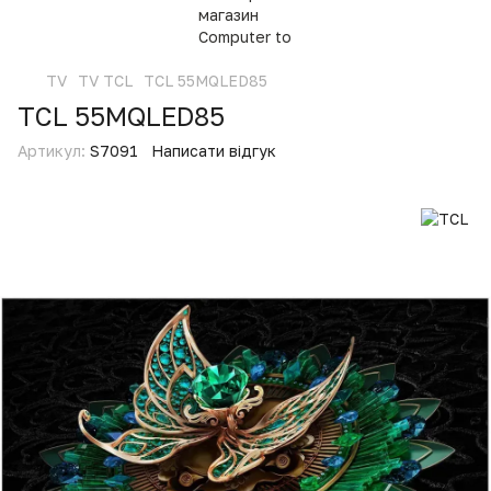
TV
TV TCL
TCL 55MQLED85
TCL 55MQLED85
Артикул:
S7091
Написати відгук