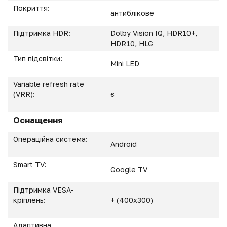
Покриття:
антиблікове
Підтримка HDR:
Dolby Vision IQ, HDR10+,
HDR10, HLG
Тип підсвітки:
Mini LED
Variable refresh rate
(VRR):
є
Оснащення
Операційна система:
Android
Smart TV:
Google TV
Підтримка VESA-
кріплень:
+ (400х300)
Адаптивна