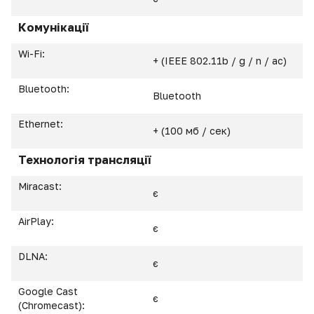
Комунікації
Wi-Fi:
+ (IEEE 802.11b / g / n / ас)
Bluetooth:
Bluetooth
Ethernet:
+ (100 мб / сек)
Технологія трансляції
Miracast:
є
AirPlay:
є
DLNA:
є
Google Cast
є
(Chromecast):