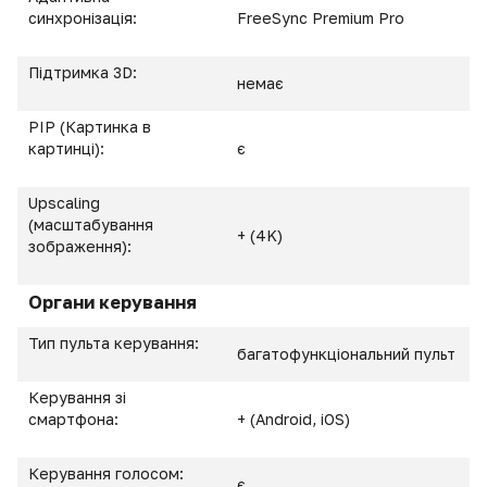
синхронізація:
FreeSync Premium Pro
Підтримка 3D:
немає
PIP (Картинка в
картинці):
є
Upscaling
(масштабування
+ (4K)
зображення):
Органи керування
Тип пульта керування:
багатофункціональний пульт
Керування зі
смартфона:
+ (Android, iOS)
Керування голосом:
є