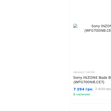
Артикул: G4044
Sony INZONE Buds B
(WFG700NB.CE7)
7 294 грн
7 499 гр
В наличии