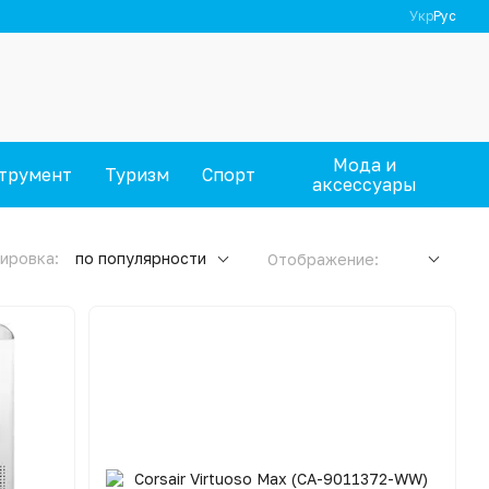
Укр
Рус
Мода и
трумент
Туризм
Спорт
аксессуары
ировка:
по популярности
Отображение: