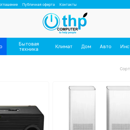
оглашение
Публичная оферта
Контакты
Бытовая
о
Климат
Дом
Авто
Инс
техника
Сорт