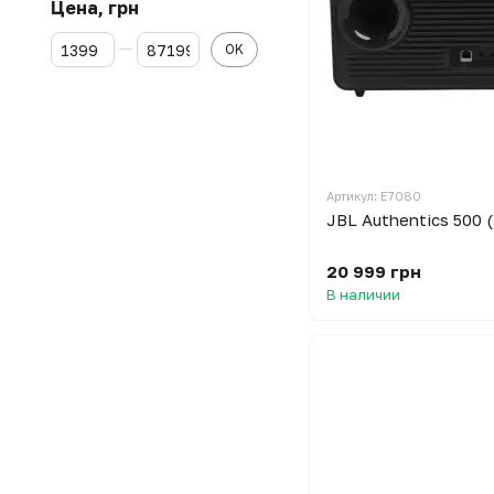
Цена, грн
От Цена, грн
До Цена, грн
OK
Артикул: E7080
JBL Authentics 500
20 999 грн
В наличии