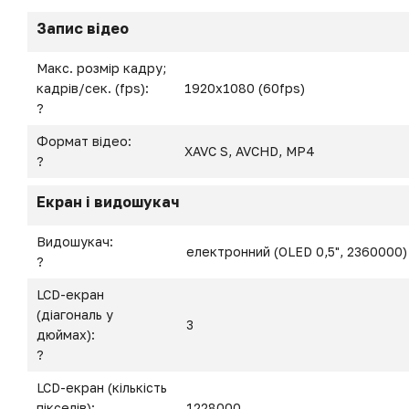
Запис відео
Макс. розмір кадру;
кадрів/сек. (fps):
1920x1080 (60fps)
?
Формат відео:
XAVC S, AVCHD, MP4
?
Екран і видошукач
Видошукач:
електронний (OLED 0,5", 2360000)
?
LCD-екран
(діагональ у
3
дюймах):
?
LCD-екран (кількість
пікселів):
1228000