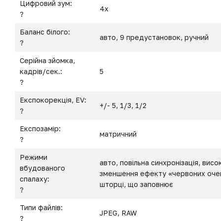
Цифровий зум:
4x
?
Баланс білого:
авто, 9 предустановок, ручний
?
Серійна зйомка,
кадрів/сек.:
5
?
Експокорекція, EV:
+/- 5, 1/3, 1/2
?
Експозамір:
матричний
?
Режими
авто, повільна синхронізація, висо
вбудованого
зменшення ефекту «червоних очей»
спалаху:
шторці, що заповнює
?
Типи файлів:
JPEG, RAW
?