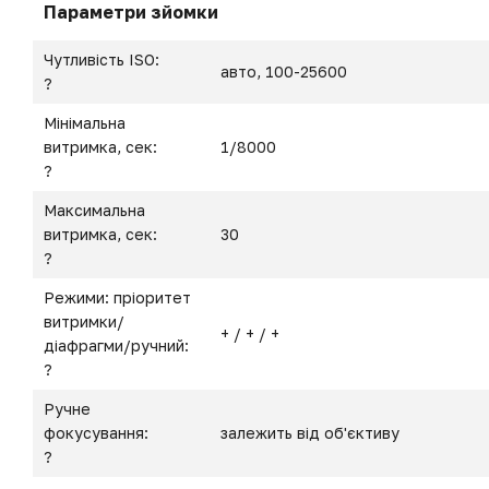
Параметри зйомки
Чутливість ISO:
авто, 100-25600
?
Мінімальна
витримка, сек:
1/8000
?
Максимальна
витримка, сек:
30
?
Режими: пріоритет
витримки/
+ / + / +
діафрагми/ручний:
?
Ручне
фокусування:
залежить від об'єктиву
?