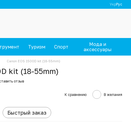
Укр
Рус
Мода и
трумент
Туризм
Спорт
аксессуары
Canon EOS 1500D kit (18-55mm)
D kit (18-55mm)
ставить отзыв
К сравнению
В желания
Быстрый заказ