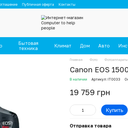
оглашение
Публичная оферта
Контакты
Бытовая
о
Климат
Дом
Авто
Инс
техника
Главная
Фото
Фотоаппараты
Canon EOS 1500
В наличии
Артикул: IT0033
О
19 759 грн
Купить
Отправка товара