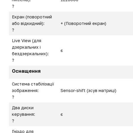
?
Екран (поворотний
або відкидний):
+ (Поворотний екран)
?
Live View (для
дзеркальних і
є
бездзеркальних):
?
Оснащення
Система стабілізації
зображення:
Sensor-shift (зсув матриці)
?
Два диски
керування:
є
?
Гніздо для