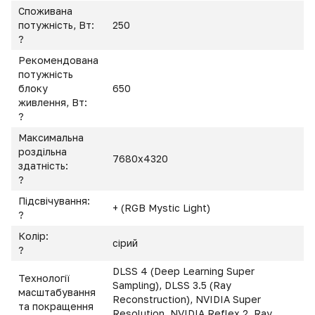
Споживана
потужність, Вт:
250
?
Рекомендована
потужність
блоку
650
живлення, Вт:
?
Максимальна
роздільна
7680x4320
здатність:
?
Підсвічування:
+ (RGB Mystic Light)
?
Колір:
сірий
?
DLSS 4 (Deep Learning Super
Технології
Sampling), DLSS 3.5 (Ray
масштабування
Reconstruction), NVIDIA Super
та покращення
Resolution, NVIDIA Reflex 2, Ray