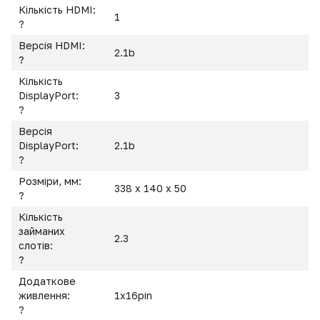
Кількість HDMI:
1
?
Версія HDMI:
2.1b
?
Кількість
DisplayPort:
3
?
Версія
DisplayPort:
2.1b
?
Розміри, мм:
338 x 140 x 50
?
Кількість
займаних
2.3
слотів:
?
Додаткове
живлення:
1x16pin
?