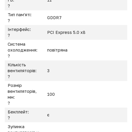
?
Тип пам'яті:
GDDR7
?
Інтерфейс:
PCI Express 5.0 x8
?
Система
охолодження:
повітряна
?
Кількість
вентиляторів:
3
?
Розмір
вентиляторів,
100
мм:
?
Бекплейт:
є
?
Зупинка