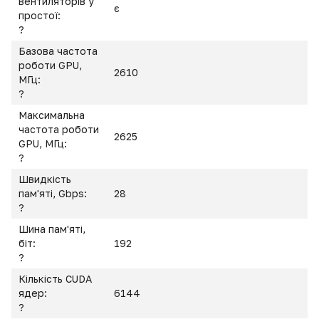
вентиляторів у
є
простої:
?
Базова частота
роботи GPU,
2610
МГц:
?
Максимальна
частота роботи
2625
GPU, МГц:
?
Швидкість
пам'яті, Gbps:
28
?
Шина пам'яті,
біт:
192
?
Кількість CUDA
ядер:
6144
?