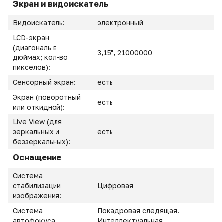
Экран и видоискатель
Видоискатель:
электронный
LCD-экран
(диагональ в
3,15", 21000000
дюймах; кол-во
пикселов):
Сенсорный экран:
есть
Экран (поворотный
есть
или откидной):
Live View (для
зеркальных и
есть
беззеркальных):
Оснащение
Система
стабилизации
Цифровая
изображения:
Система
Покадровая следящая.
автофокуса:
Интеллектуальная