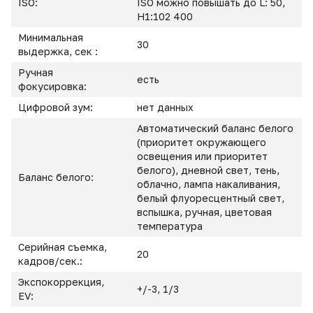
ISO:
ISO можно повышать до L: 50,
H1:102 400
Минимальная
30
выдержка, сек :
Ручная
есть
фокусировка:
Цифровой зум:
нет данных
Автоматический баланс белого
(приоритет окружающего
освещения или приоритет
белого), дневной свет, тень,
Баланс белого:
облачно, лампа накаливания,
белый флуоресцентный свет,
вспышка, ручная, цветовая
температура
Серийная съемка,
20
кадров/сек.:
Экспокоррекция,
+/-3, 1/3
EV: