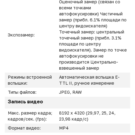
Оценочный замер (связан со
всеми точками
автофокусировки) Частичный
замер (прибл. 6.1% площади по
центру видоискателя)
Точечный замер: центральный
Экспозамер:
точечный замер (прибл. 3.1%
площади по центру
видоискателя). Замер по точке
автофокусировки не
производится Центрально-
взвешенный замер
Режимы встроенной
Автоматическая вспышка E-
вспышки:
TTL II, ручное измерение
Типы файлов:
JPEG, RAW
Запись видео
Макс. размер кадра;
8192 x 4320 (29,97, 25, 24,
кадров/сек. (fps):
23,98 кадр/с)
Формат видео:
MP4