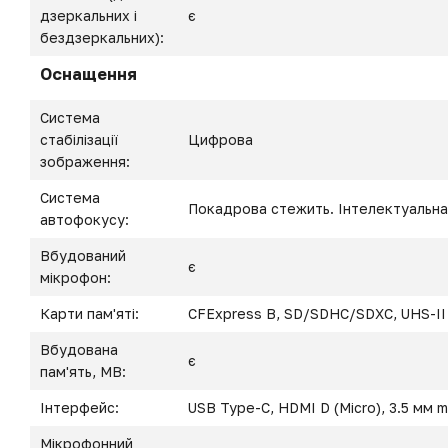
дзеркальних і
є
бездзеркальних):
Оснащення
Система
стабілізації
Цифрова
зображення:
Система
Покадрова стежить. Інтелектуальна
автофокусу:
Вбудований
є
мікрофон:
Карти пам'яті:
CFExpress B, SD/SDHC/SDXC, UHS-II
Вбудована
є
пам'ять, MB:
Інтерфейс:
USB Type-C, HDMI D (Micro), 3.5 мм m
Мікрофонний