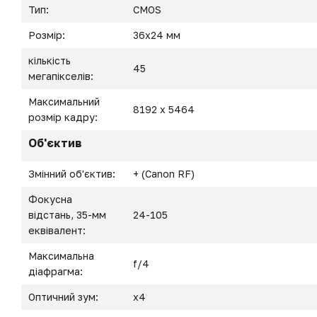
Тип:
CMOS
Розмір:
36x24 мм
кількість
45
мегапікселів:
Максимальний
8192 x 5464
розмір кадру:
Об'єктив
Змінний об'єктив:
+ (Canon RF)
Фокусна
відстань, 35-мм
24-105
еквівалент:
Максимальна
f/4
діафрагма:
Оптичний зум:
х4