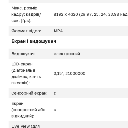
Макс. розмір
кадру; кадрів/
8192 x 4320 (29,97, 25, 24, 23,98 кад
сек. (fps):
Формат відео:
MP4
Екран і видошукач
Видошукач:
електронний
LCD-екран
(діагональ в
3,15", 21000000
дюймах; кіл-ть
пікселів):
Сенсорний екран:
є
Екран
(поворотний або
є
відкидний):
Live View (для