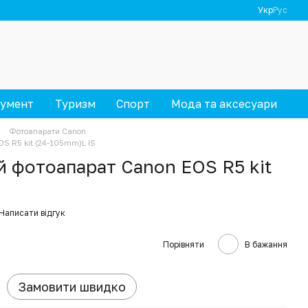
Укр
Рус
румент
Туризм
Спорт
Мода та аксесуари
Фотоапарати Canon
OS R5 kit (24-105mm)L IS
 фотоапарат Canon EOS R5 kit
Написати відгук
Порівняти
В бажання
Замовити швидко