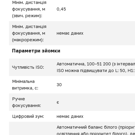
Мінім. дистанція
фокусування, м
0,45
(звич. режим):
Мінім. дистанція
фокусування, м
немає даних
(макрорежим):
Параметри зйомки
Автоматична, 100–51 200 (з інтервал
Чутливість ISO:
ISO можна підвищувати до L: 50, H1
Мінімальна
30
витримка, с:
Ручне
є
фокусування:
Цифровий зум:
немає даних
Автоматичний баланс білого (пріор
освітлення або пріоритет білого), де