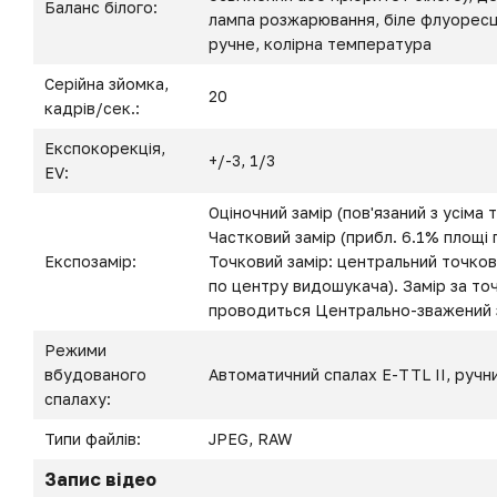
Баланс білого:
лампа розжарювання, біле флуоресце
ручне, колірна температура
Серійна зйомка,
20
кадрів/сек.:
Експокорекція,
+/-3, 1/3
EV:
Оціночний замір (пов'язаний з усіма
Частковий замір (прибл. 6.1% площі
Експозамір:
Точковий замір: центральний точкови
по центру видошукача). Замір за т
проводиться Центрально-зважений 
Режими
вбудованого
Автоматичний спалах E-TTL II, ручн
спалаху:
Типи файлів:
JPEG, RAW
Запис відео