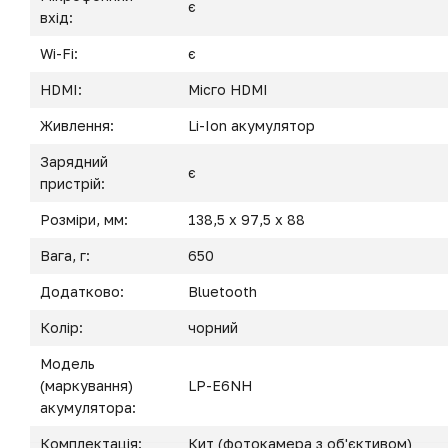
є
вхід:
Wi-Fi:
є
HDMI:
Місго HDMI
Живлення:
Li-Ion акумулятор
Зарядний
є
пристрій:
Розміри, мм:
138,5 x 97,5 x 88
Вага, г:
650
Додатково:
Bluetooth
Колір:
чорний
Модель
(маркування)
LP-E6NH
акумулятора:
Комплектація:
Кит (фотокамера з об'єктивом)