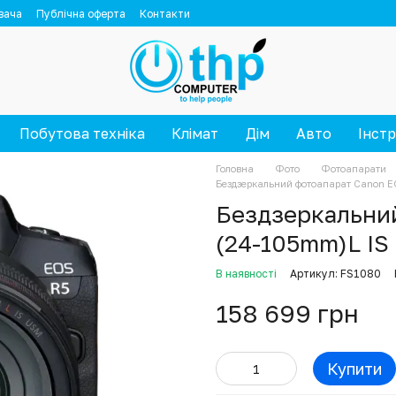
вача
Публічна оферта
Контакти
Побутова техніка
Клімат
Дім
Авто
Інст
Головна
Фото
Фотоапарати
Бездзеркальний фотоапарат Canon E
Бездзеркальний
(24-105mm)L IS
В наявності
Артикул: FS1080
158 699 грн
Купити