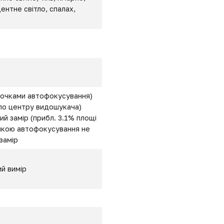
нтне світло, спалах,
 точками автофокусування)
 по центру видошукача)
й замір (прибл. 3.1% площі
очкою автофокусування не
замір
ий вимір