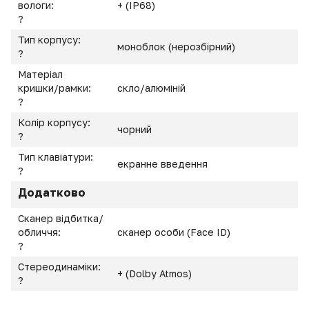
вологи:
+ (IP68)
?
Тип корпусу:
моноблок (нерозбірний)
?
Матеріал
кришки/рамки:
скло/алюміній
?
Колір корпусу:
чорний
?
Тип клавіатури:
екранне введення
?
Додатково
Сканер відбитка/
обличчя:
сканер особи (Face ID)
?
Стереодинаміки:
+ (Dolby Atmos)
?