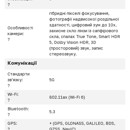
?
гібридні пікселі фокусування,
фотографії надвисокої роздільної
здатності, цифровий зум до 10x,
Особливості
захисне скло лінзи із сапфірового
камери:
скла, спалах True Tone, Smart HDR
?
5, Dolby Vision HDR, 3D
(просторовий) звук, запис
стереозвуку.
Комунікації
Стандарти
зв'язку:
5G
?
Wi-Fi:
802.11ax (Wi-Fi 6)
?
Bluetooth:
5.3
?
GPS:
+ (GPS, GLONASS, GALILEO, BDS,
?
QZSS, NavIC)