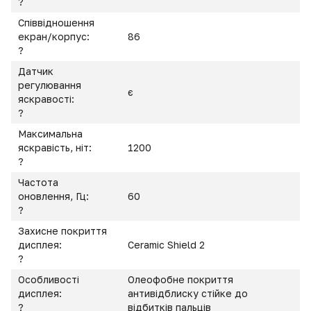
?
Співвідношення
екран/корпус:
86
?
Датчик
регулювання
є
яскравості:
?
Максимальна
яскравість, ніт:
1200
?
Частота
оновлення, Гц:
60
?
Захисне покриття
дисплея:
Ceramic Shield 2
?
Особливості
Олеофобне покриття
дисплея:
антивідблиску стійке до
?
відбитків пальців