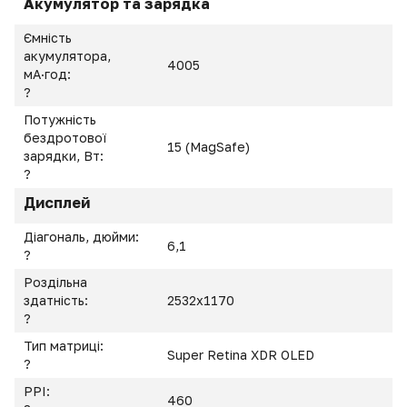
Акумулятор та зарядка
Ємність
акумулятора,
4005
мА·год:
?
Потужність
бездротової
15 (MagSafe)
зарядки, Вт:
?
Дисплей
Діагональ, дюйми:
6,1
?
Роздільна
здатність:
2532x1170
?
Тип матриці:
Super Retina XDR OLED
?
PPI:
460