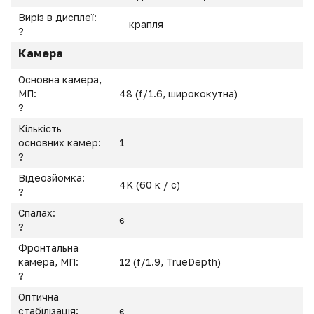
Виріз в дисплеї:
крапля
?
Камера
Основна камера,
МП:
48 (f/1.6, ширококутна)
?
Кількість
основних камер:
1
?
Відеозйомка:
4K (60 к / с)
?
Спалах:
є
?
Фронтальна
камера, МП:
12 (f/1.9, TrueDepth)
?
Оптична
стабілізація:
є