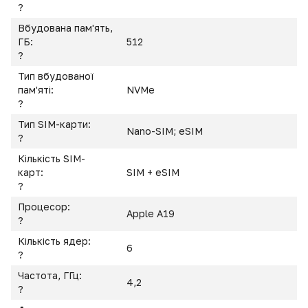
?
Вбудована пам'ять,
ГБ:
512
?
Тип вбудованої
пам'яті:
NVMe
?
Тип SIM-карти:
Nano-SIM; eSIM
?
Кількість SIM-
карт:
SIM + eSIM
?
Процесор:
Apple A19
?
Кількість ядер:
6
?
Частота, ГГц:
4,2
?