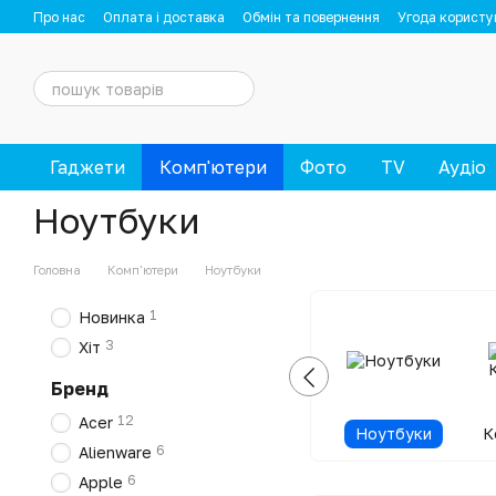
Перейти до основного контенту
Про нас
Оплата і доставка
Обмін та повернення
Угода користу
Гаджети
Комп'ютери
Фото
TV
Аудіо
Ноутбуки
Головна
Комп'ютери
Ноутбуки
1
Новинка
3
Хіт
Бренд
12
Acer
Ноутбуки
К
6
Alienware
6
Apple