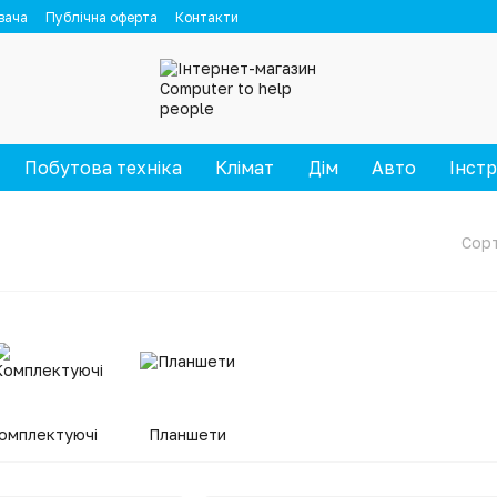
вача
Публічна оферта
Контакти
Побутова техніка
Клімат
Дім
Авто
Інст
Сорт
омплектуючі
Планшети