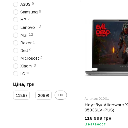
9
ASUS
6
Samsung
7
HP
13
Lenovo
12
MSI
1
Razer
9
Dell
2
Microsoft
3
Xiaomi
10
LG
Ціна, грн
Від Ціна, грн
До Ціна, грн
ОК
Артикул: D1001
Ноутбук Alienware 
9503SLV-PUS)
116 999 грн
В наявності