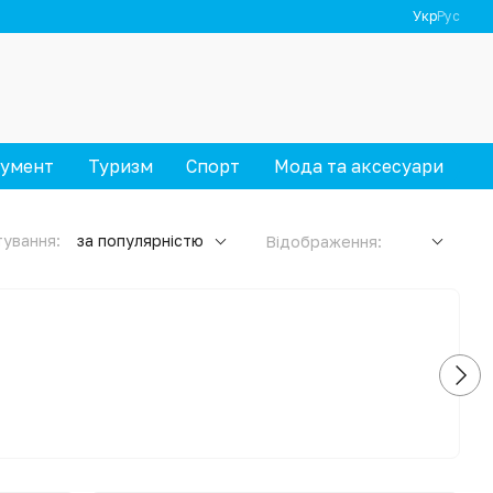
Укр
Рус
румент
Туризм
Спорт
Мода та аксесуари
ування:
за популярністю
Відображення: