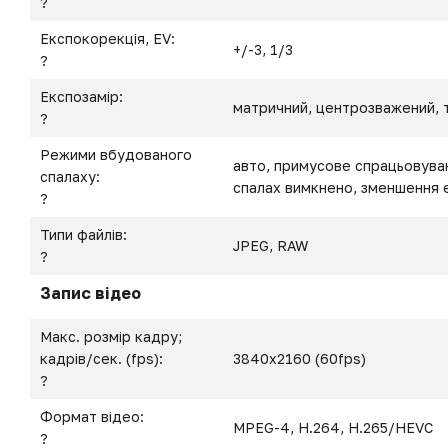
?
Експокорекція, EV:
+/-3, 1/3
?
Експозамір:
матричний, центрозважений, 
?
Режими вбудованого
авто, примусове спрацьовуванн
спалаху:
спалах вимкнено, зменшення 
?
Типи файлів:
JPEG, RAW
?
Запис відео
Макс. розмір кадру;
кадрів/сек. (fps):
3840x2160 (60fps)
?
Формат відео:
MPEG-4, H.264, H.265/HEVC
?