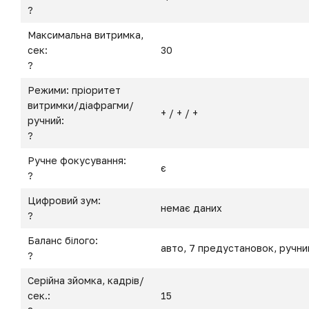
?
Максимальна витримка,
сек:
30
?
Режими: пріоритет
витримки/діафрагми/
+ / + / +
ручний:
?
Ручне фокусування:
є
?
Цифровий зум:
немає даних
?
Баланс білого:
авто, 7 предустановок, ручни
?
Серійна зйомка, кадрів/
сек.:
15