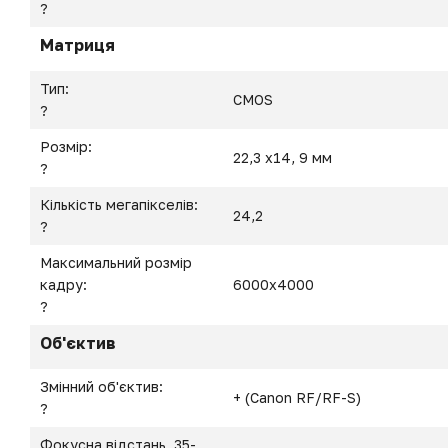
?
Матриця
Тип:
CMOS
?
Розмір:
22,3 x14, 9 мм
?
Кількість мегапікселів:
24,2
?
Максимальний розмір
кадру:
6000x4000
?
Об'єктив
Змінний об'єктив:
+ (Canon RF/RF-S)
?
Фокусна відстань, 35-