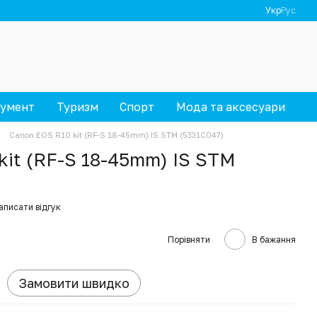
Укр
Рус
румент
Туризм
Спорт
Мода та аксесуари
Canon EOS R10 kit (RF-S 18-45mm) IS STM (5331C047)
kit (RF-S 18-45mm) IS STM
аписати відгук
Порівняти
В бажання
Замовити швидко