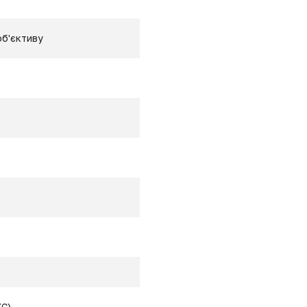
об'єктиву
XC)