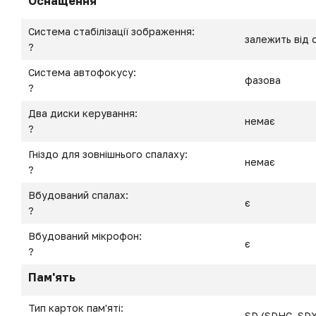
Оснащення
Система стабілізації зображення:
залежить від 
?
Система автофокусу:
фазова
?
Два диски керування:
немає
?
Гніздо для зовнішнього спалаху:
немає
?
Вбудований спалах:
є
?
Вбудований мікрофон:
є
?
Пам'ять
Тип карток пам'яті:
SD (SDHC, SD