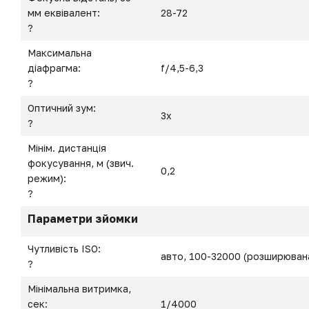
мм еквівалент:
28-72
?
Максимальна
діафрагма:
f/4,5-6,3
?
Оптичний зум:
3x
?
Мінім. дистанція
фокусування, м (звич.
0,2
режим):
?
Параметри зйомки
Чутливість ISO:
авто, 100-32000 (розширюван
?
Мінімальна витримка,
сек:
1/4000