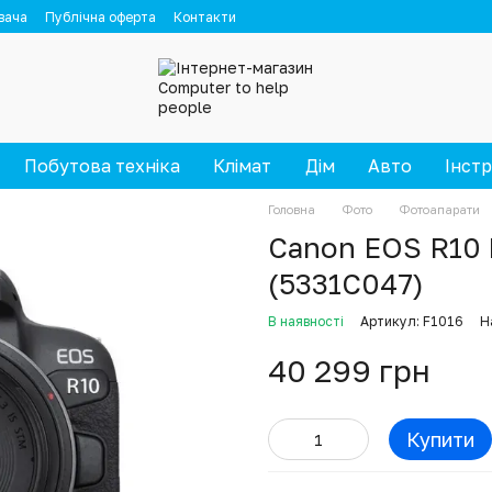
вача
Публічна оферта
Контакти
Побутова техніка
Клімат
Дім
Авто
Інст
Головна
Фото
Фотоапарати
Canon EOS R10 
(5331C047)
В наявності
Артикул: F1016
Н
40 299 грн
Купити