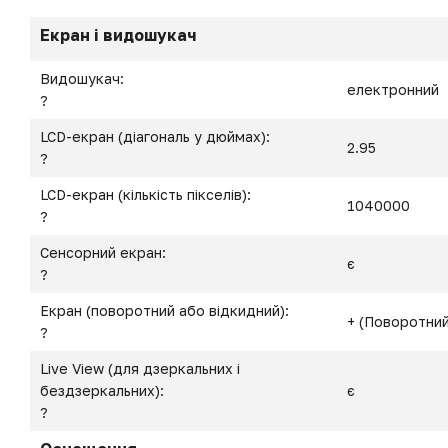
Екран і видошукач
Видошукач:
електронний
?
LCD-екран (діагональ у дюймах):
2.95
?
LCD-екран (кількість пікселів):
1040000
?
Сенсорний екран:
є
?
Екран (поворотний або відкидний):
+ (Поворотний
?
Live View (для дзеркальних і
бездзеркальних):
є
?