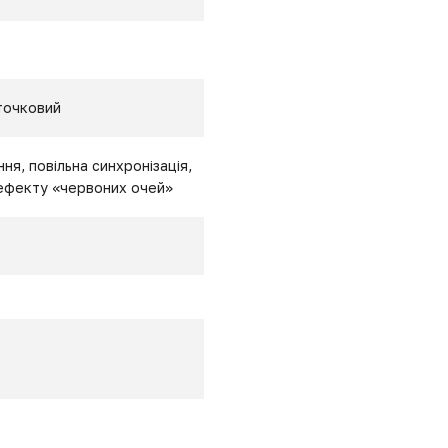
точковий
я, повільна синхронізація,
ефекту «червоних очей»