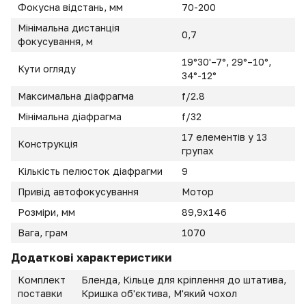
Фокусна відстань, мм
70-200
Мінімальна дистанція
0,7
фокусування, м
19°30'–7°, 29°–10°,
Кути огляду
34°-12°
Максимальна діафрагма
f/2.8
Мінімальна діафрагма
f/32
17 елементів у 13
Конструкція
групах
Кількість пелюсток діафрагми
9
Привід автофокусування
Мотор
Розміри, мм
89,9х146
Вага, грам
1070
Додаткові характеристики
Комплект
Бленда, Кільце для кріплення до штатива,
поставки
Кришка об'єктива, М'який чохол