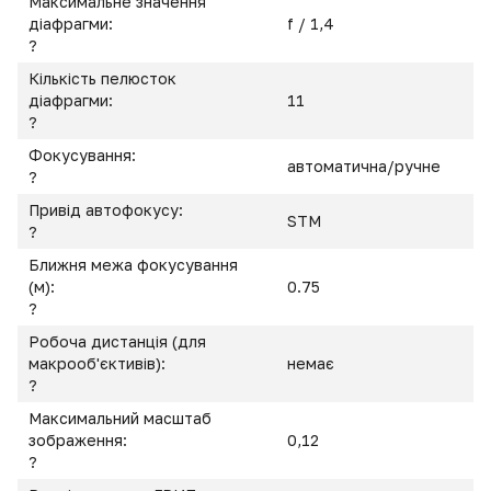
Максимальне значення
діафрагми:
f / 1,4
?
Кількість пелюсток
діафрагми:
11
?
Фокусування:
автоматична/ручне
?
Привід автофокусу:
STM
?
Ближня межа фокусування
(м):
0.75
?
Робоча дистанція (для
макрооб'єктивів):
немає
?
Максимальний масштаб
зображення:
0,12
?