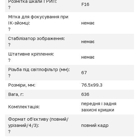
Розмітка шкали ГРИП:
F16
?
Мітка для фокусування при
ІК-зйомці:
немає
?
Стабілізатор зображення:
немає
?
Штативне кріплення:
немає
?
Різьба під світлофільтр (мм):
67
?
Розміри, мм:
76.5x99.3
Вага, г:
636
передня і задня
Комплектація:
захисні кришки
Формат об'єктиву (повний/
урізаний/4/3):
повний кадр
?