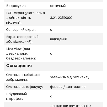
Видошукач:
оптичний
LCD-екран (діагональ в
дюймах; кіл-ть
3.2", 2359000
пікселів):
Сенсорний екран:
є
Екран (поворотний
відкидний
або відкидний):
Live View (для
дзеркальних і
є
бездзеркальних):
Оснащення
Система стабілізації
залежить від об'єктиву
зображення:
Система автофокусу:
фазова / контрастна
Вбудований
є
мікрофон:
Дві картки пам'яті 2x SD