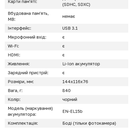
Карти пам'яті:
(SDHC, SDXC)
Вбудована пам'ять,
немає
MB:
Інтерфейс:
USB 3.1
Мікрофонний вхід:
є
Wi-Fi:
є
HDMI:
є
Живлення:
Li-Ion акумулятор
Зарядний пристрій:
є
Розміри, мм:
144x116x76
Вага, г:
840
Колір:
чорний
Модель (маркування)
EN-EL15b
акумулятора:
Комплектація:
Боді (тільки фотокамера)