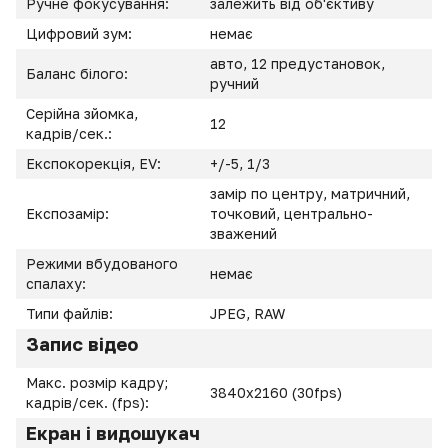
Ручне фокусування:
залежить від об'єктиву
Цифровий зум:
немає
авто, 12 предустановок,
Баланс білого:
ручний
Серійна зйомка,
12
кадрів/сек.:
Експокорекція, EV:
+/-5, 1/3
замір по центру, матричний,
Експозамір:
точковий, центрально-
зважений
Режими вбудованого
немає
спалаху:
Типи файлів:
JPEG, RAW
Запис відео
Макс. розмір кадру;
3840x2160 (30fps)
кадрів/сек. (fps):
Екран і видошукач