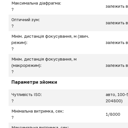
Максимальна діафрагма:
залежить в
?
Оптичний зум:
залежить в
?
Мінім. дистанція фокусування, м (звич.
режим):
залежить в
?
Мінім. дистанція фокусування, м
(макрорежим):
залежить в
?
Параметри зйомки
Чутливість ISO:
авто, 100-
?
204800)
Мінімальна витримка, сек:
1/8000
?
Максимальна витримка, сек: