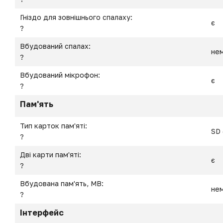
Гніздо для зовнішнього спалаху:
є
?
Вбудований спалах:
не
?
Вбудований мікрофон:
є
?
Пам'ять
Тип карток пам'яті:
SD 
?
Дві карти пам'яті:
є
?
Вбудована пам'ять, MB:
не
?
Інтерфейс