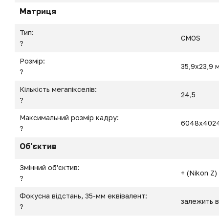
Матриця
Тип:
CMOS
?
Розмір:
35,9x23,9 
?
Кількість мегапікселів:
24,5
?
Максимальний розмір кадру:
6048x402
?
Об'єктив
Змінний об'єктив:
+ (Nikon Z)
?
Фокусна відстань, 35-мм еквівалент:
залежить в
?