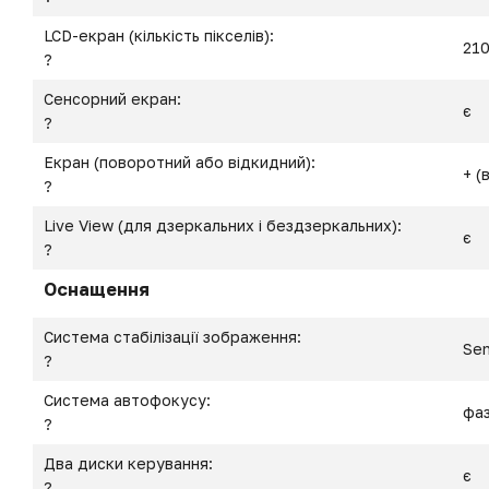
LCD-екран (кількість пікселів):
21
?
Сенсорний екран:
є
?
Екран (поворотний або відкидний):
+ (
?
Live View (для дзеркальних і бездзеркальних):
є
?
Оснащення
Система стабілізації зображення:
Sen
?
Система автофокусу:
фаз
?
Два диски керування:
є
?