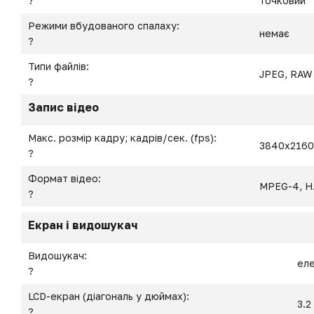
?
точковий
Режими вбудованого спалаху:
немає
?
Типи файлів:
JPEG, RAW
?
Запис відео
Макс. розмір кадру; кадрів/сек. (fps):
3840x2160
?
Формат відео:
MPEG-4, H
?
Екран і видошукач
Видошукач:
ел
?
LCD-екран (діагональ у дюймах):
3.2
?