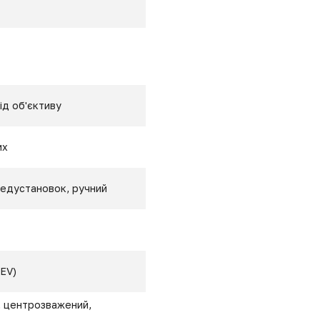
ід об'єктиву
их
редустановок, ручний
 EV)
, центрозважений,