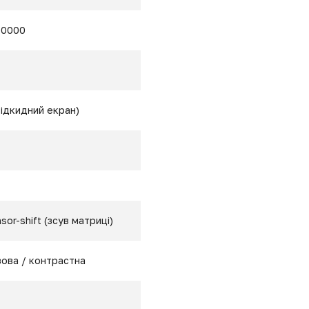
00000
відкидний екран)
sor-shift (зсув матриці)
ова / контрастна