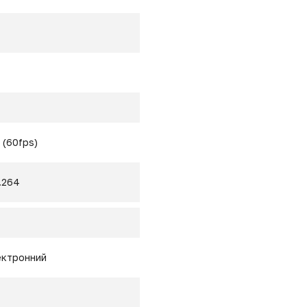
 (60fps)
.264
ектронний