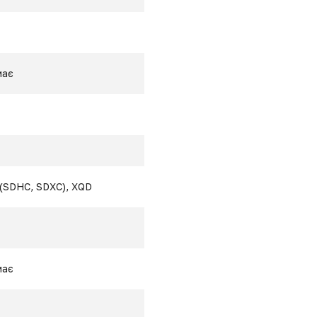
має
(SDHC, SDXC), XQD
має