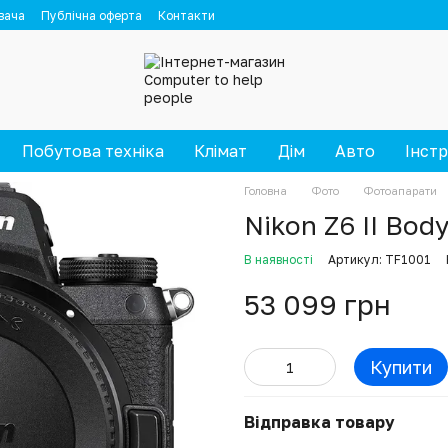
вача
Публічна оферта
Контакти
Побутова техніка
Клімат
Дім
Авто
Інст
Головна
Фото
Фотоапарати
Nikon Z6 II Bo
В наявності
Артикул: TF1001
53 099 грн
Купити
Відправка товару