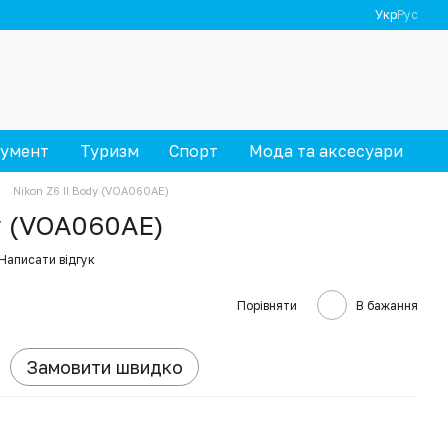
Укр
Рус
румент
Туризм
Спорт
Мода та аксесуари
Nikon Z6 II Body (VOA060AE)
dy (VOA060AE)
Написати відгук
Порівняти
В бажання
Замовити швидко