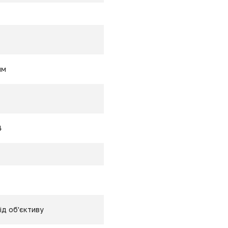
мм
4
ід об'єктиву