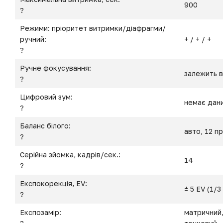
900
?
Режими: пріоритет витримки/діафрагми/
ручний:
+ / + / +
?
Ручне фокусування:
залежить в
?
Цифровий зум:
немає дан
?
Баланс білого:
авто, 12 п
?
Серійна зйомка, кадрів/сек.:
14
?
Експокорекція, EV:
± 5 EV (1/3
?
Експозамір:
матричний