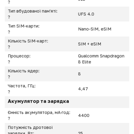
?
Тип вбудованої пам'яті:
UFS 4.0
?
Тип SIM-карти:
Nano-SIM, eSIM
?
Кількість SIM-карт:
SIM + eSIM
?
Процесор:
Qualcomm Snapdragon
?
8 Elite
Кількість ядер:
8
?
Частота, ГГц:
4,47
?
Акумулятор та зарядка
Ємність акумулятора, мА·год:
4400
?
Потужність дротової
зарядки, Вт:
25