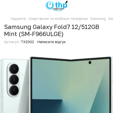
Гаджети
Смартфони та мобільні телефони
Samsung
Sa
Samsung Galaxy Fold7 12/512GB
Mint (SM-F966ULGE)
Артикул:
TX2002
Написати відгук