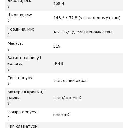
Висота, мм:
158,4
?
Ширина, мм:
143,2 + 72,8 (у складеному стані)
?
Товщина, мм:
4,2 + 8,9 (у складеному стані)
?
Маса, г:
215
?
Захист від пилу і
вологи:
IP48
?
Тип корпусу:
складаний екран
?
Матеріал кришки/
рамки:
скло/алюміній
?
Колір корпусу:
зелений
?
Тип клавіатури: