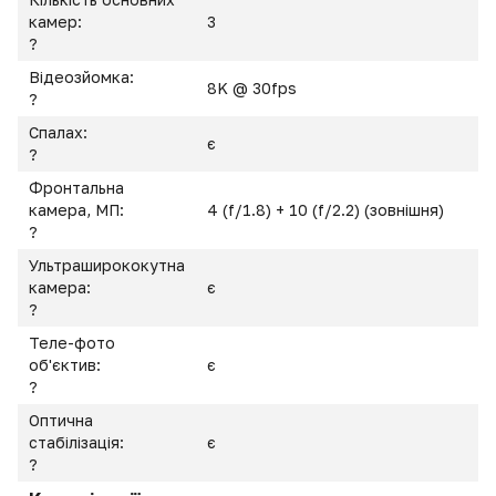
камер:
3
?
Відеозйомка:
8K @ 30fps
?
Спалах:
є
?
Фронтальна
камера, МП:
4 (f/1.8) + 10 (f/2.2) (зовнішня)
?
Ультраширококутна
камера:
є
?
Теле-фото
об'єктив:
є
?
Оптична
стабілізація:
є
?