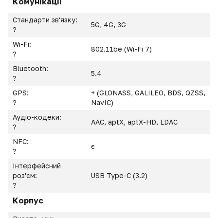
Комунікації
Стандарти зв'язку:
5G, 4G, 3G
?
Wi-Fi:
802.11be (Wi-Fi 7)
?
Bluetooth:
5.4
?
GPS:
+ (GLONASS, GALILEO, BDS, QZSS,
?
NavIC)
Аудіо-кодеки:
AAC, aptX, aptX-HD, LDAC
?
NFC:
є
?
Інтерфейсний
роз'єм:
USB Type-C (3.2)
?
Корпус