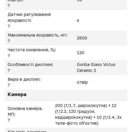
?
Датчик регулювання
яскравості:
є
?
Максимальна яскравість, ніт:
2600
?
Частота оновлення, Гц:
120
?
Особливості дисплея:
Gorilla Glass Victus
?
Ceramic 2
Виріз в дисплеї:
отвір
?
Камера
200 (f/1.7, ширококутна) + 12
Основна камера,
(f/2.2, 120 градуси,
МП:
надширококутна) + 10 (f/2.4, 3x
?
теле-фото об'єктив)
Кількість основних