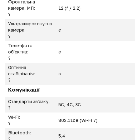
Фронтальна
камера, МП:
12 (f / 2.2)
?
Ультраширококутна
камера:
є
?
Теле-фото
об'єктив:
є
?
Оптична
стабілізація:
є
?
Комунікації
Стандарти зв'язку:
5G, 4G, 3G
?
Wi-Fi:
802.11be (Wi-Fi 7)
?
Bluetooth:
5.4
?