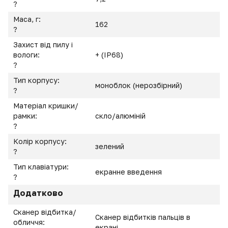
?
Маса, г:
162
?
Захист від пилу і
вологи:
+ (IP68)
?
Тип корпусу:
моноблок (нерозбірний)
?
Матеріал кришки/
рамки:
скло/алюміній
?
Колір корпусу:
зелений
?
Тип клавіатури:
екранне введення
?
Додатково
Сканер відбитка/
Сканер відбитків пальців в
обличчя:
екрані