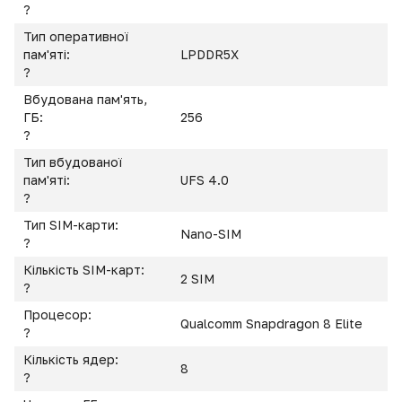
?
Тип оперативної
пам'яті:
LPDDR5X
?
Вбудована пам'ять,
ГБ:
256
?
Тип вбудованої
пам'яті:
UFS 4.0
?
Тип SIM-карти:
Nano-SIM
?
Кількість SIM-карт:
2 SIM
?
Процесор:
Qualcomm Snapdragon 8 Elite
?
Кількість ядер:
8
?