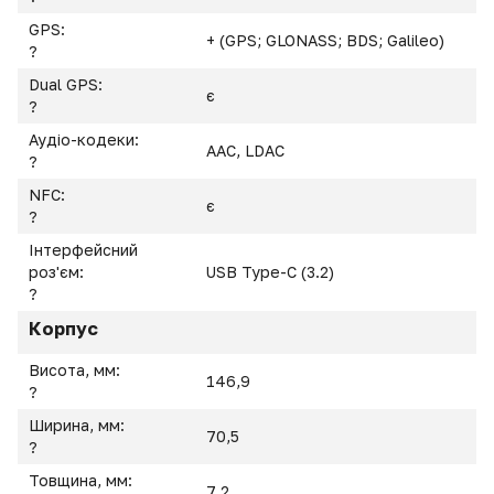
GPS:
+ (GPS; GLONASS; BDS; Galileo)
?
Dual GPS:
є
?
Аудіо-кодеки:
AAC, LDAC
?
NFC:
є
?
Інтерфейсний
роз'єм:
USB Type-C (3.2)
?
Корпус
Висота, мм:
146,9
?
Ширина, мм:
70,5
?
Товщина, мм:
7,2