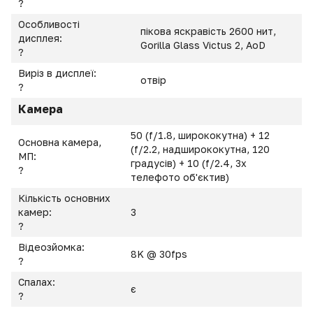
?
Особливості
пікова яскравість 2600 нит,
дисплея:
Gorilla Glass Victus 2, AoD
?
Виріз в дисплеї:
отвір
?
Камера
50 (f/1.8, ширококутна) + 12
Основна камера,
(f/2.2, надширококутна, 120
МП:
градусів) + 10 (f/2.4, 3x
?
телефото об'єктив)
Кількість основних
камер:
3
?
Відеозйомка:
8K @ 30fps
?
Спалах:
є
?