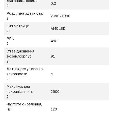
Діагональ, дюйми:
6,2
?
Роздільна здатність:
2340x1080
?
Тип матриці:
AMOLED
?
PPI:
416
?
Співвідношення
екран/корпус:
91
?
Датчик регулювання
яскравості:
є
?
Максимальна
яскравість, ніт:
2600
?
Частота оновлення,
Гц:
120