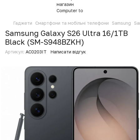
Гаджети
Смартфони та мобільні телефони
Samsung
Sa
Samsung Galaxy S26 Ultra 16/1TB
Black (SM-S948BZKH)
Артикул:
AC0203IT
Написати відгук