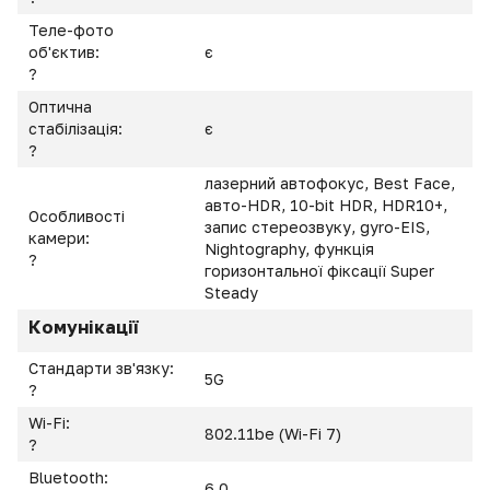
Теле-фото
об'єктив:
є
?
Оптична
стабілізація:
є
?
лазерний автофокус, Best Face,
авто-HDR, 10-bit HDR, HDR10+,
Особливості
запис стереозвуку, gyro-EIS,
камери:
Nightography, функція
?
горизонтальної фіксації Super
Steady
Комунікації
Стандарти зв'язку:
5G
?
Wi-Fi:
802.11be (Wi-Fi 7)
?
Bluetooth:
6.0