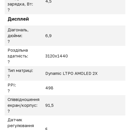
4,5
зарядка, Вт:
?
Дисплей
Діагональ,
дюйми:
6,9
?
Роздільна
здатність:
3120x1440
?
Тип матриці:
Dynamic LTPO AMOLED 2X
?
PPI:
498
?
Співвідношення
екран/корпус:
91,5
?
Датчик
регулювання
є