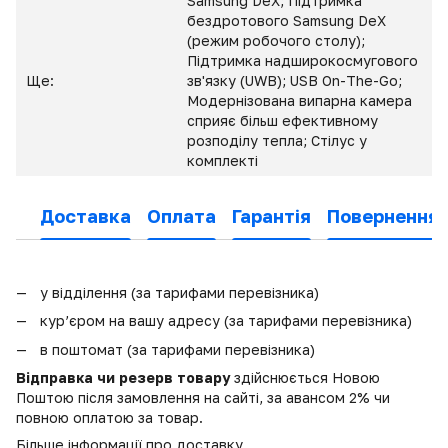
Samsung DeX; Підтримка
бездротового Samsung DeX
(режим робочого столу);
Підтримка надширокосмугового
Ще:
зв'язку (UWB); USB On-The-Go;
Модернізована випарна камера
сприяє більш ефективному
розподілу тепла; Стілус у
комплекті
Доставка
Оплата
Гарантія
Повернення
у відділення (за тарифами перевізника)
кур’єром на вашу адресу (за тарифами перевізника)
в поштомат (за тарифами перевізника)
Відправка чи резерв товару
здійснюється Новою
Поштою після замовлення на сайті, за авансом 2% чи
повною оплатою за товар.
Більше інформації про доставку