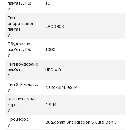
пам'ять, ГБ:
16
?
Тип
оперативної
LPDDR5X
пам'яті:
?
Вбудована
пам'ять, ГБ:
1000
?
Тип вбудованої
пам'яті:
UFS 4.0
?
Тип SIM-карти:
Nano-SIM, eSIM
?
Кількість SIM-
карт:
2 SIM
?
Процесор:
Qualcomm Snapdragon 8 Elite Gen 5
?