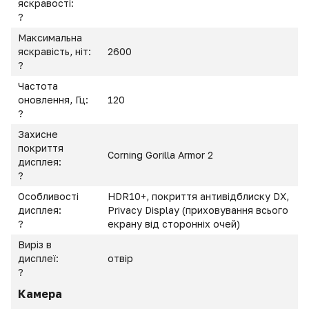
яскравості:
?
Максимальна
яскравість, ніт:
2600
?
Частота
оновлення, Гц:
120
?
Захисне
покриття
Corning Gorilla Armor 2
дисплея:
?
Особливості
HDR10+, покриття антивідблиску DX,
дисплея:
Privacy Display (приховування всього
?
екрану від сторонніх очей)
Виріз в
дисплеї:
отвір
?
Камера