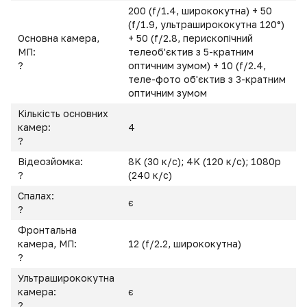
200 (f/1.4, ширококутна) + 50
(f/1.9, ультраширококутна 120°)
Основна камера,
+ 50 (f/2.8, перископічний
МП:
телеоб'єктив з 5-кратним
?
оптичним зумом) + 10 (f/2.4,
теле-фото об'єктив з 3-кратним
оптичним зумом
Кількість основних
камер:
4
?
Відеозйомка:
8K (30 к/с); 4K (120 к/с); 1080p
?
(240 к/с)
Спалах:
є
?
Фронтальна
камера, МП:
12 (f/2.2, ширококутна)
?
Ультраширококутна
камера:
є
?