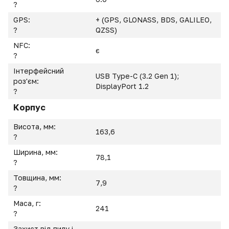
?
GPS:
+ (GPS, GLONASS, BDS, GALILEO,
?
QZSS)
NFC:
є
?
Інтерфейсний
USB Type-C (3.2 Gen 1);
роз'єм:
DisplayPort 1.2
?
Корпус
Висота, мм:
163,6
?
Ширина, мм:
78,1
?
Товщина, мм:
7,9
?
Маса, г:
241
?
Захист від пилу і