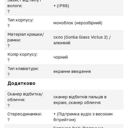
вологи:
+ (IP68)
?
Тип корпусу:
моноблок (нерозбірний)
?
Матеріал кришки/
скло (Gorilla Glass Victus 2) /
рамки:
алюміній
?
Колір корпусу:
чорний
?
Тип клавіатури:
екранне введення
?
Додатково
Сканер відбитка/
сканер відбитків пальців в
обличчя:
екрані, сканер обличчя
?
Стереодинаміки:
+ (Підтримка аудіо з високим
?
бітрейтом)