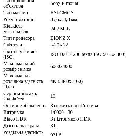
Тип кріплення
Sony E-mount
об'єктива
Тип матриці
BSI-CMOS
Розмір матриці
35,6x23,8 мм
Кількість
24,2 Mpix
мегапікселів
Тип процесора
BIONZ X
Світлосила
f/4.0 - 22
Світлочутливість
ISO 100-51200 (extra ISO 50-204800)
(ISO)
Максимальний
6000x4000
розмір знімка
Максимальна
роздільна здатність
4K (3840x2160)
відео
Серійна зйомка,
10
кадрів/сек
Оптичне збільшення
Залежить від об'єктива
Витримка
1/8000 - 30
Відео HDR
З підтримкою HDR
Діагональ екрана
3.0"
Роздільна здатність
921.6