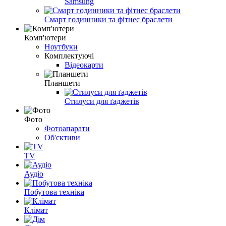
Samsung
Смарт годинники та фітнес браслети
Комп'ютери
Ноутбуки
Комплектуючі
Відеокарти
Планшети
Стилуси для ґаджетів
Фото
Фотоапарати
Об'єктиви
TV
Аудіо
Побутова техніка
Клімат