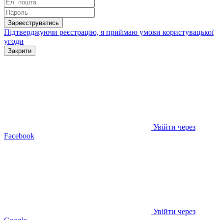
Зареєструватись
Підтверджуючи реєстрацію, я приймаю умови
користувацької
угоди
Закрити
Увійти через
Facebook
Увійти через