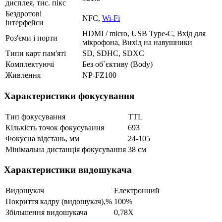
дисплея, тис. пікс
Бездротові
NFC,
Wi-Fi
інтерфейси
HDMI / micro, USB Type-C, Вхід для
Роз'єми і порти
мікрофона, Вихід на навушники
Типи карт пам'яті
SD, SDHC, SDXC
Комплектуючі
Без об`єктиву (Body)
Живлення
NP-FZ100
Характеристики фокусування
Тип фокусування
TTL
Кількість точок фокусування
693
Фокусна відстань, мм
24-105
Мінімальна дистанція фокусування
38 см
Характеристики видошукача
Видошукач
Електронний
Покриття кадру (видошукач),%
100%
Збільшення видошукача
0,78X