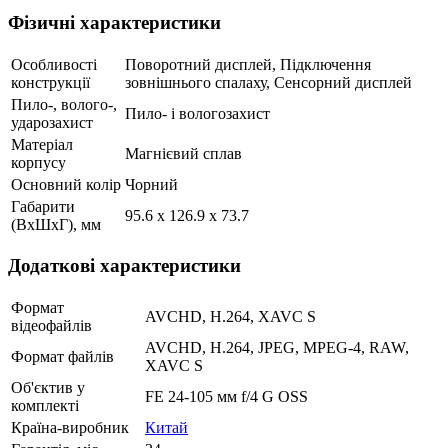
Фізичні характеристики
Особливості
Поворотний дисплей, Підключення
конструкції
зовнішнього спалаху, Сенсорний дисплей
Пило-, волого-,
Пило- і вологозахист
ударозахист
Матеріал
Магнієвий сплав
корпусу
Основний колір
Чорний
Габарити
95.6 x 126.9 x 73.7
(ВхШхГ), мм
Додаткові характеристики
Формат
AVCHD, H.264, XAVC S
відеофайлів
AVCHD, H.264, JPEG, MPEG-4, RAW,
Формат файлів
XAVC S
Об'єктив у
FE 24-105 мм f/4 G OSS
комплекті
Країна-виробник
Китай