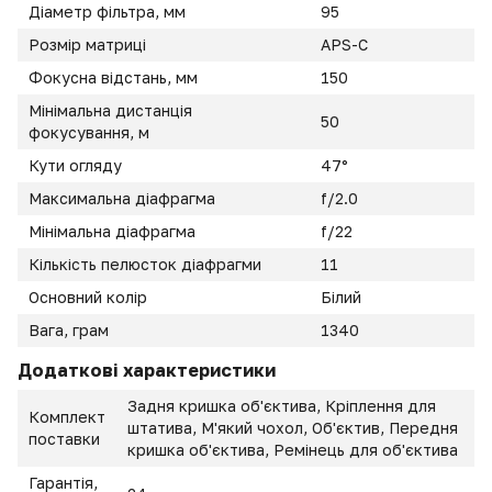
Діаметр фільтра, мм
95
Розмір матриці
APS-C
Фокусна відстань, мм
150
Мінімальна дистанція
50
фокусування, м
Кути огляду
47°
Максимальна діафрагма
f/2.0
Мінімальна діафрагма
f/22
Кількість пелюсток діафрагми
11
Основний колір
Білий
Вага, грам
1340
Додаткові характеристики
Задня кришка об'єктива, Кріплення для
Комплект
штатива, М'який чохол, Об'єктив, Передня
поставки
кришка об'єктива, Ремінець для об'єктива
Гарантія,