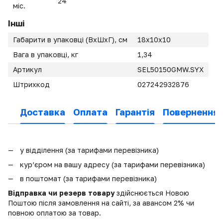
24
міс.
Інші
Габарити в упаковці (ВхШхГ), см
18x10x10
Вага в упаковці, кг
1,34
Артикул
SEL50150GMW.SYX
Штрихкод
027242932876
Доставка
Оплата
Гарантія
Повернення
у відділення (за тарифами перевізника)
кур’єром на вашу адресу (за тарифами перевізника)
в поштомат (за тарифами перевізника)
Відправка чи резерв товару
здійснюється Новою
Поштою після замовлення на сайті, за авансом 2% чи
повною оплатою за товар.