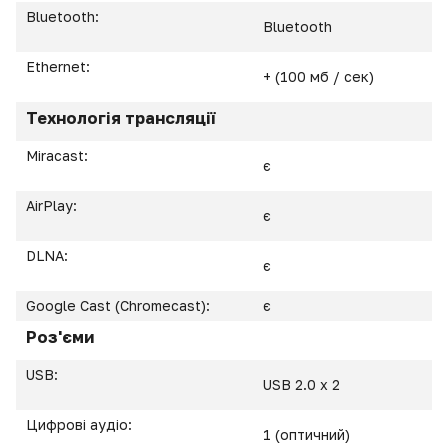
Bluetooth:
Bluetooth
Ethernet:
+ (100 мб / сек)
Технологія трансляції
Miracast:
є
AirPlay:
є
DLNA:
є
Google Cast (Chromecast):
є
Роз'єми
USB:
USB 2.0 х 2
Цифрові аудіо:
1 (оптичний)