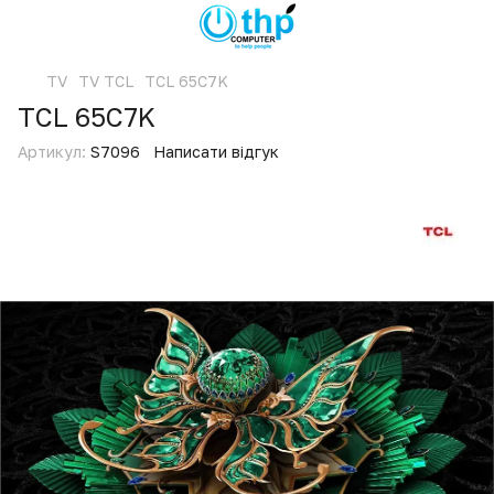
TV
TV TCL
TCL 65C7K
TCL 65C7K
Артикул:
S7096
Написати відгук